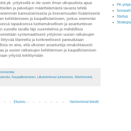
ttä pk -yrityksellä ei ole usein ilman ulkopuolista apua
PK-yrityk
tteiden ja palvelujen määrittelemästä tavasta tehdä
Sosiaali
s enemmän kannustamisesta ja itsevarmuuden lisäämisestä
Startup
lujen kehittämiseen ja kaupallistamiseen, joskus enemmän
Strategia
isessä tapauksessa luottamuksellisen ja asiantuntevan
uoralla tavalla läpi suunnitelmia ja mahdollisia
ennetään systemaattisesti yrityksen uusien ratkaisujen
liittyvää tilannetta ja konkreettisesti paneudutaan
lista on aina, että ulkoinen asiantuntija omakohtaisesti
aa ja uusien ratkaisujen kehittämisen ja kaupallistamisen
maan yritystä kehittymään.
ommenttia:
alvelut
,
Kaupallistaminen
,
Liiketoiminnan johtaminen
,
Markkinointi
,
Etusivu
Vanhemmat tekstit