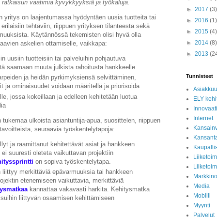
ratkaisun vaatimia kyvykkyyksiä ja työkaluja.
►
2017
(3)
n yritys on laajentumassa hyödyntäen uusia tuotteita tai
►
2016
(1)
erilaisiin tehtäviin, riippuen yrityksen tilanteesta sekä
►
2015
(4)
rmuuksista. Käytännössä tekemisten olisi hyvä olla
►
2014
(8)
raavien askelien ottamiselle, vaikkapa:
►
2013
(2
 uusiin tuotteisiin tai palveluihin pohjautuva
stä saamaan muuta julkista rahoitusta hankkeelle
Tunnisteet
arpeiden ja heidän pyrkimyksiensä selvittäminen,
t ja ominaisuudet voidaan määritellä ja priorisoida
Asiakkuu
lle, jossa kokeillaan ja edelleen kehitetään luotua
ELY kehi
ia
Innovaati
Internet
tukemaa ulkoista asiantuntija-apua, suosittelen, riippuen
Kansainv
 tavoitteista, seuraavia työskentelytapoja:
Kansant
llyt ja raamittanut kehitettävät asiat ja hankkeen
Kaupalli
ei suuresti oleteta vaikuttavan projektiin
Liiketoi
ityssprintti
on sopiva työskentelytapa.
Liiketoim
in liittyy merkittäviä epävarmuuksia tai hankkeen
Markkino
ojektin etenemiseen vaikuttavia, merkittäviä
Media
tysmatkaa
kannattaa vakavasti harkita. Kehitysmatka
Mobiili
isuihin liittyvän osaamisen kehittämiseen
Myynti
Palvelut