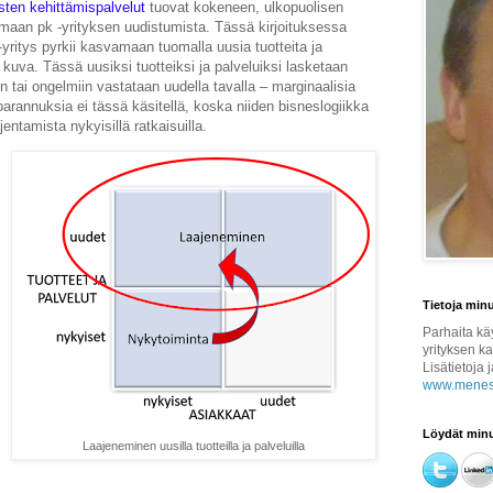
ysten kehittämispalvelut
tuovat kokeneen, ulkopuolisen
aan pk -yrityksen uudistumista. Tässä kirjoituksessa
yritys pyrkii kasvamaan tuomalla uusia tuotteita ja
 kuva. Tässä uusiksi tuotteiksi ja palveluiksi lasketaan
in tai ongelmiin vastataan uudella tavalla – marginaalisia
arannuksia ei tässä käsitellä, koska niiden bisneslogiikka
ntamista nykyisillä ratkaisuilla.
Tietoja min
Parhaita kä
yrityksen k
Lisätietoja 
www.menest
Löydät minu
Laajeneminen uusilla tuotteilla ja palveluilla