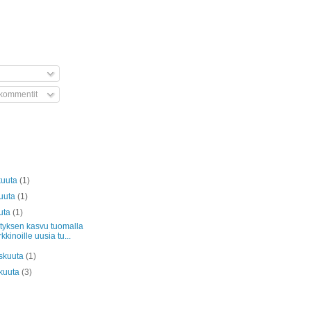
 kommentit
kuuta
(1)
kuuta
(1)
uta
(1)
ityksen kasvu tuomalla
kkinoille uusia tu...
skuuta
(1)
kuuta
(3)