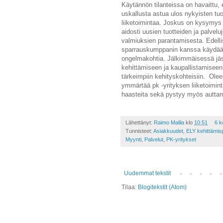
Käytännön tilanteissa on havaittu, e
uskallusta astua ulos nykyisten tuo
liiketoimintaa. Joskus on kysymy
aidosti uusien tuotteiden ja palve
valmiuksien parantamisesta. Edell
sparrauskumppanin kanssa käydään s
ongelmakohtia. Jälkimmäisessä jäs
kehittämiseen ja kaupallistamiseen 
tärkeimpiin kehityskohteisiin. Oleel
ymmärtää pk -yrityksen liiketoimint
haasteita sekä pystyy myös autta
Lähettänyt:
Raimo Malila
klo
10.51
6 k
Tunnisteet:
Asiakkuudet
,
ELY kehittämisp
Myynti
,
Palvelut
,
PK-yritykset
Uudemmat tekstit
Tilaa:
Blogitekstit (Atom)