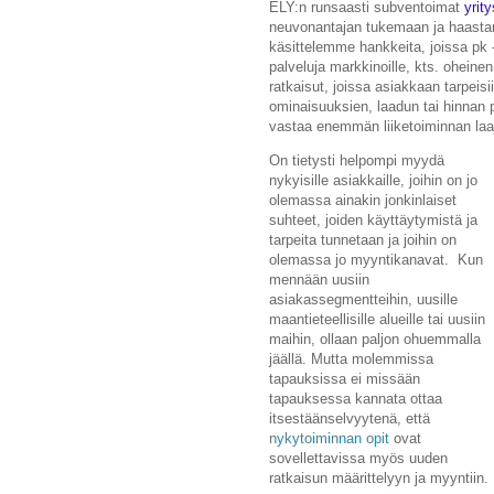
ELY:n runsaasti subventoimat
yrit
neuvonantajan tukemaan ja haastam
käsittelemme hankkeita, joissa pk -
palveluja markkinoille, kts. oheinen
ratkaisut, joissa asiakkaan tarpeisi
ominaisuuksien, laadun tai hinnan p
vastaa enemmän liiketoiminnan laaje
On tietysti helpompi myydä
nykyisille asiakkaille, joihin on jo
olemassa ainakin jonkinlaiset
suhteet, joiden käyttäytymistä ja
tarpeita tunnetaan ja joihin on
olemassa jo myyntikanavat. Kun
mennään uusiin
asiakassegmentteihin, uusille
maantieteellisille alueille tai uusiin
maihin, ollaan paljon ohuemmalla
jäällä. Mutta molemmissa
tapauksissa ei missään
tapauksessa kannata ottaa
itsestäänselvyytenä, että
nykytoiminnan opit
ovat
sovellettavissa myös uuden
ratkaisun määrittelyyn ja myyntiin.