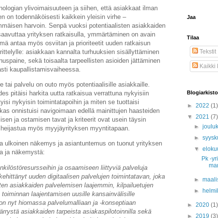
ologian ylivoimaisuuteen ja siihen, että asiakkaat ilman
 on todennäköisesti kaikkein yleisin virhe –
Jaa
mmäisen harvoin. Senpä vuoksi potentiaalisten asiakkaiden
 saavuttaa yrityksen ratkaisulla, ymmärtäminen on avain
Tilaa
ä antaa myös osviitan ja prioriteetit uuden ratkaisun
Tekstit
ittelylle: asiakkaan kannalta turhuuksien sisällyttäminen
nuspaine, sekä toisaalta tarpeellisten asioiden jättäminen
Kaikki
asti kaupallistamisvaiheessa.
e tai palvelu on outo myös potentiaalisille asiakkaille.
Blogiarkisto
des pitäisi harkita uutta ratkaisua verrattuna nykyisiin
ttyisi nykyisin toimintatapoihin ja miten se tuottaisi
►
2022
(1)
akas onnistuisi navigoimaan edellä mainittujen haasteiden
▼
2021
(7)
sen ja ostamisen tavat ja kriteerit ovat usein täysin
►
joulu
ää heijastua myös myyjäyrityksen myyntitapaan.
►
syys
sa ulkoinen näkemys ja asiantuntemus on tuonut yrityksen
▼
eloku
ia ja näkemystä:
Pk -yr
mar
henkilöstöresursseihin ja osaamiseen liittyviä palveluja
 kehittänyt uuden digitaalisen palvelujen toimintatavan, joka
►
maali
ten asiakkaiden palvelemisen laajemmin, kilpailuetujen
►
helmi
toiminnan laajentamisen uusille kansainvälisille
 on nyt hiomassa palvelumalliaan ja -konseptiaan
►
2020
(1)
rrystä asiakkaiden tarpeista asiakaspilotoinnilla sekä
►
2019
(3)