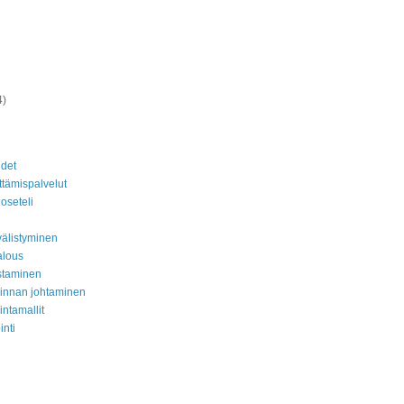
4)
det
ttämispalvelut
oseteli
älistyminen
alous
staminen
minnan johtaminen
intamallit
inti