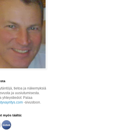
usta
ytäntöjä, tietoa ja näkemyksiä
asvusta ja uusiutumisesta.
ja yhteystiedot: Palaa
yvayritys.com
-sivustoon.
t myös täältä: