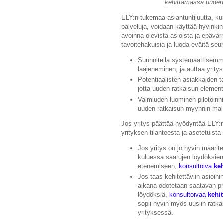
kehittämässä uuden 
ELY:n tukemaa asiantuntijuutta, ku
palveluja, voidaan käyttää hyvinkin 
avoinna olevista asioista ja epäva
tavoitehakuisia ja luoda eväitä seu
Suunnitella systemaattisemmin
laajeneminen, ja auttaa yrity
Potentiaalisten asiakkaiden t
jotta uuden ratkaisun elementi
V
almiuden luominen pilotoinni
uuden ratkaisun myynnin mall
Jos yritys päättää hyödyntää ELY:n 
yrityksen tilanteesta ja asetetuista
Jos yritys on jo hyvin määrite
kuluessa saatujen löydöksien 
etenemiseen,
konsultoiva
keh
Jos taas kehitettäviin asioih
aikana odotetaan saatavan pr
löydöksiä,
konsultoivaa
kehi
sopii hyvin myös uusiin ratka
yrityksessä.