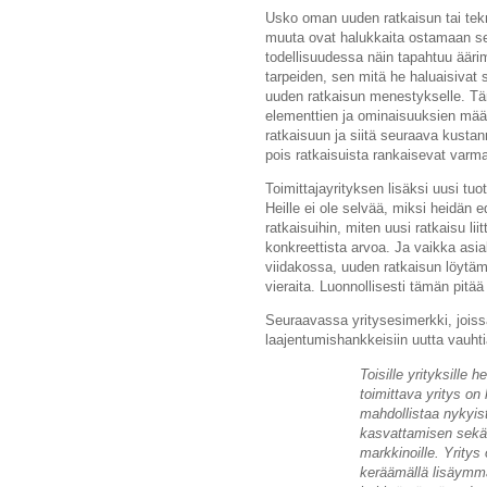
Usko oman uuden ratkaisun tai tekn
muuta ovat halukkaita ostamaan sen
todellisuudessa näin tapahtuu ääri
tarpeiden, sen mitä he haluaisivat
uuden ratkaisun menestykselle. Täm
elementtien ja ominaisuuksien määr
ratkaisuun ja siitä seuraava kustan
pois ratkaisuista rankaisevat varm
Toimittajayrityksen lisäksi uusi tuot
Heille ei ole selvää, miksi heidän e
ratkaisuihin, miten uusi ratkaisu lii
konkreettista arvoa. Ja vaikka asi
viidakossa, uuden ratkaisun löytämi
vieraita. Luonnollisesti tämän pit
Seuraavassa yritysesimerkki, jois
laajentumishankkeisiin uutta vauht
Toisille yrityksille 
toimittava yritys on
mahdollistaa nykyis
kasvattamisen sekä 
markkinoille. Yritys
keräämällä lisäymmä