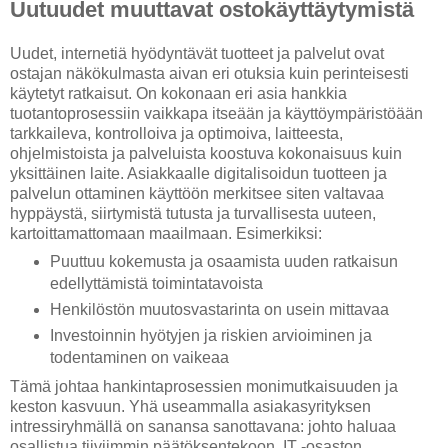
Uutuudet muuttavat ostokäyttäytymistä
Uudet, internetiä hyödyntävät tuotteet ja palvelut ovat
ostajan näkökulmasta aivan eri otuksia kuin perinteisesti
käytetyt ratkaisut. On kokonaan eri asia hankkia
tuotantoprosessiin vaikkapa itseään ja käyttöympäristöään
tarkkaileva, kontrolloiva ja optimoiva, laitteesta,
ohjelmistoista ja palveluista koostuva kokonaisuus kuin
yksittäinen laite. Asiakkaalle digitalisoidun tuotteen ja
palvelun ottaminen käyttöön merkitsee siten valtavaa
hyppäystä, siirtymistä tutusta ja turvallisesta uuteen,
kartoittamattomaan maailmaan. Esimerkiksi:
Puuttuu kokemusta ja osaamista uuden ratkaisun
edellyttämistä toimintatavoista
Henkilöstön muutosvastarinta on usein mittavaa
Investoinnin hyötyjen ja riskien arvioiminen ja
todentaminen on vaikeaa
Tämä johtaa hankintaprosessien monimutkaisuuden ja
keston kasvuun. Yhä useammalla asiakasyrityksen
intressiryhmällä on sanansa sanottavana: johto haluaa
osallistua tiiviimmin päätöksentekoon, IT -osaston