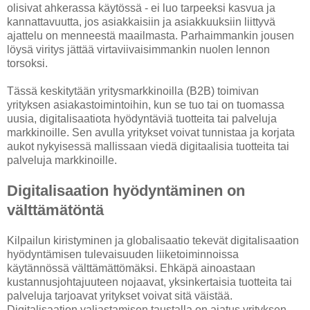
olisivat ahkerassa käytössä - ei luo tarpeeksi kasvua ja
kannattavuutta, jos asiakkaisiin ja asiakkuuksiin liittyvä
ajattelu on menneestä maailmasta. Parhaimmankin jousen
löysä viritys jättää virtaviivaisimmankin nuolen lennon
torsoksi.
Tässä keskitytään yritysmarkkinoilla (B2B) toimivan
yrityksen asiakastoimintoihin, kun se tuo tai on tuomassa
uusia, digitalisaatiota hyödyntäviä tuotteita tai palveluja
markkinoille. Sen avulla yritykset voivat tunnistaa ja korjata
aukot nykyisessä mallissaan viedä digitaalisia tuotteita tai
palveluja markkinoille.
Digitalisaation hyödyntäminen on
välttämätöntä
Kilpailun kiristyminen ja globalisaatio tekevät digitalisaation
hyödyntämisen tulevaisuuden liiketoiminnoissa
käytännössä välttämättömäksi. Ehkäpä ainoastaan
kustannusjohtajuuteen nojaavat, yksinkertaisia tuotteita tai
palveluja tarjoavat yritykset voivat sitä väistää.
Digitalisaation valjastamisen taustalla on ajatus yrityksen