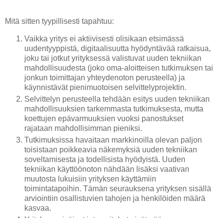
Mitä sitten tyypillisesti tapahtuu:
Vaikka yritys ei aktiivisesti olisikaan etsimässä
uudentyyppistä, digitaalisuutta hyödyntävää ratkaisua,
joku tai jotkut yrityksessä valistuvat uuden tekniikan
mahdollisuudesta (joko oma-aloitteisen tutkimuksen tai
jonkun toimittajan yhteydenoton perusteella) ja
käynnistävät pienimuotoisen selvittelyprojektin.
Selvittelyn perusteella tehdään esitys uuden tekniikan
mahdollisuuksien tarkemmasta tutkimuksesta, mutta
koettujen epävarmuuksien vuoksi panostukset
rajataan mahdollisimman pieniksi.
Tutkimuksissa havaitaan markkinoilla olevan paljon
toisistaan poikkeavia näkemyksiä uuden tekniikan
soveltamisesta ja todellisista hyödyistä. Uuden
tekniikan käyttöönoton nähdään lisäksi vaativan
muutosta lukuisiin yrityksen käyttämiin
toimintatapoihin. Tämän seurauksena yrityksen sisällä
arviointiin osallistuvien tahojen ja henkilöiden määrä
kasvaa.