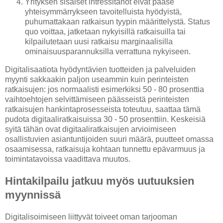
Yrityksen sisäiset intressitahot eivät pääse
yhteisymmärrykseen tavoitelluista hyödyistä,
puhumattakaan ratkaisun tyypin määrittelystä. Status
quo voittaa, jatketaan nykyisillä ratkaisuilla tai
kilpailutetaan uusi ratkaisu marginaalisilla
ominaisuusparannuksilla verrattuna nykyiseen.
Digitalisaatiota hyödyntävien tuotteiden ja palveluiden
myynti sakkaakin paljon useammin kuin perinteisten
ratkaisujen: jos normaalisti esimerkiksi 50 - 80 prosenttia
vaihtoehtojen selvittämiseen päässeistä perinteisten
ratkaisujen hankintaprosesseista toteutuu, saattaa tämä
pudota digitaaliratkaisuissa 30 - 50 prosenttiin. Keskeisiä
syitä tähän ovat digitaaliratkaisujen arvioimiseen
osallistuvien asiantuntijoiden suuri määrä, puutteet omassa
osaamisessa, ratkaisuja kohtaan tunnettu epävarmuus ja
toimintatavoissa vaadittava muutos.
Hintakilpailu jatkuu myös uutuuksien
myynnissä
Digitalisoimiseen liittyvät toiveet oman tarjooman