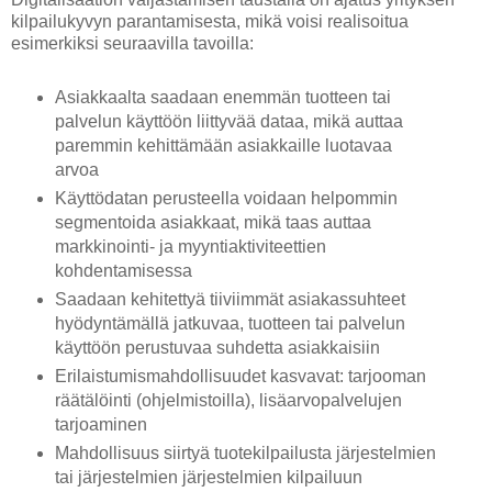
kilpailukyvyn parantamisesta, mikä voisi realisoitua
esimerkiksi seuraavilla tavoilla:
Asiakkaalta saadaan enemmän tuotteen tai
palvelun käyttöön liittyvää dataa, mikä auttaa
paremmin kehittämään asiakkaille luotavaa
arvoa
Käyttödatan perusteella voidaan helpommin
segmentoida asiakkaat, mikä taas auttaa
markkinointi- ja myyntiaktiviteettien
kohdentamisessa
Saadaan kehitettyä tiiviimmät asiakassuhteet
hyödyntämällä jatkuvaa, tuotteen tai palvelun
käyttöön perustuvaa suhdetta asiakkaisiin
Erilaistumismahdollisuudet kasvavat: tarjooman
räätälöinti (ohjelmistoilla), lisäarvopalvelujen
tarjoaminen
Mahdollisuus siirtyä tuotekilpailusta järjestelmien
tai järjestelmien järjestelmien kilpailuun