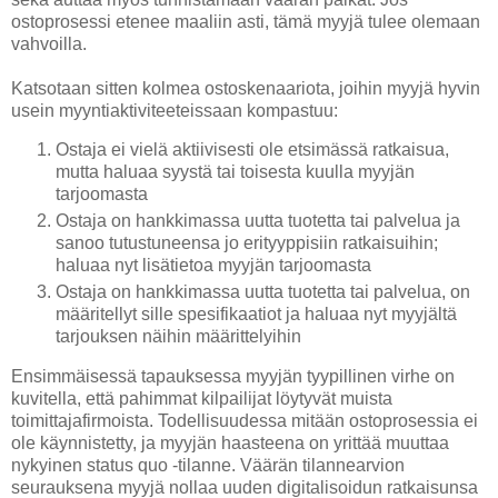
ostoprosessi etenee maaliin asti, tämä myyjä tulee olemaan
vahvoilla.
Katsotaan sitten kolmea ostoskenaariota, joihin myyjä hyvin
usein myyntiaktiviteeteissaan kompastuu:
Ostaja ei vielä aktiivisesti ole etsimässä ratkaisua,
mutta haluaa syystä tai toisesta kuulla myyjän
tarjoomasta
Ostaja on hankkimassa uutta tuotetta tai palvelua ja
sanoo tutustuneensa jo erityyppisiin ratkaisuihin;
haluaa nyt lisätietoa myyjän tarjoomasta
Ostaja on hankkimassa uutta tuotetta tai palvelua, on
määritellyt sille spesifikaatiot ja haluaa nyt myyjältä
tarjouksen näihin määrittelyihin
Ensimmäisessä tapauksessa myyjän tyypillinen virhe on
kuvitella, että pahimmat kilpailijat löytyvät muista
toimittajafirmoista. Todellisuudessa mitään ostoprosessia ei
ole käynnistetty, ja myyjän haasteena on yrittää muuttaa
nykyinen status quo -tilanne. Väärän tilannearvion
seurauksena myyjä nollaa uuden digitalisoidun ratkaisunsa