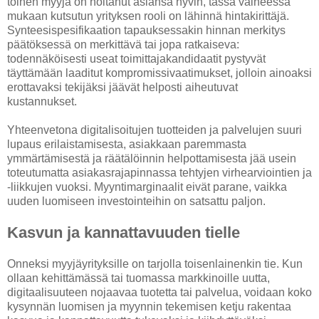
toinen myyjä on hoitanut asiansa hyvin, tässä vaiheessa
mukaan kutsutun yrityksen rooli on lähinnä hintakirittäjä.
Synteesispesifikaation tapauksessakin hinnan merkitys
päätöksessä on merkittävä tai jopa ratkaiseva:
todennäköisesti useat toimittajakandidaatit pystyvät
täyttämään laaditut kompromissivaatimukset, jolloin ainoaksi
erottavaksi tekijäksi jäävät helposti aiheutuvat
kustannukset.
Yhteenvetona digitalisoitujen tuotteiden ja palvelujen suuri
lupaus erilaistamisesta, asiakkaan paremmasta
ymmärtämisestä ja räätälöinnin helpottamisesta jää usein
toteutumatta asiakasrajapinnassa tehtyjen virhearviointien ja
-liikkujen vuoksi. Myyntimarginaalit eivät parane, vaikka
uuden luomiseen investointeihin on satsattu paljon.
Kasvun ja kannattavuuden tielle
Onneksi myyjäyrityksille on tarjolla toisenlainenkin tie. Kun
ollaan kehittämässä tai tuomassa markkinoille uutta,
digitaalisuuteen nojaavaa tuotetta tai palvelua, voidaan koko
kysynnän luomisen ja myynnin tekemisen ketju rakentaa