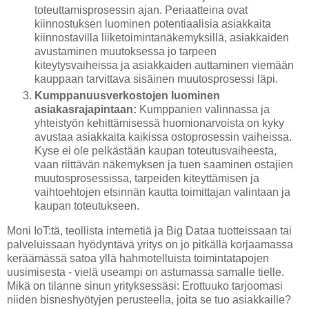
toteuttamisprosessin ajan. Periaatteina ovat
kiinnostuksen luominen potentiaalisia asiakkaita
kiinnostavilla liiketoimintanäkemyksillä, asiakkaiden
avustaminen muutoksessa jo tarpeen
kiteytysvaiheissa ja asiakkaiden auttaminen viemään
kauppaan tarvittava sisäinen muutosprosessi läpi.
Kumppanuusverkostojen luominen
asiakasrajapintaan:
Kumppanien valinnassa ja
yhteistyön kehittämisessä huomionarvoista on kyky
avustaa asiakkaita kaikissa ostoprosessin vaiheissa.
Kyse ei ole pelkästään kaupan toteutusvaiheesta,
vaan riittävän näkemyksen ja tuen saaminen ostajien
muutosprosessissa, tarpeiden kiteyttämisen ja
vaihtoehtojen etsinnän kautta toimittajan valintaan ja
kaupan toteutukseen.
Moni IoT:tä, teollista internetiä ja Big Dataa tuotteissaan tai
palveluissaan hyödyntävä yritys on jo pitkällä korjaamassa
keräämässä satoa yllä hahmotelluista toimintatapojen
uusimisesta - vielä useampi on astumassa samalle tielle.
Mikä on tilanne sinun yrityksessäsi: Erottuuko tarjoomasi
niiden bisneshyötyjen perusteella, joita se tuo asiakkaille?