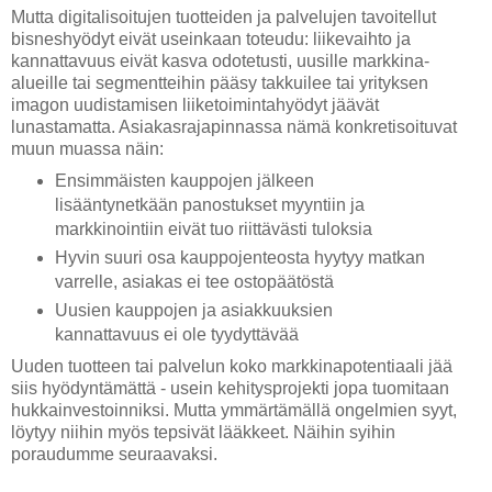
Mutta digitalisoitujen tuotteiden ja palvelujen tavoitellut
bisneshyödyt eivät useinkaan toteudu: liikevaihto ja
kannattavuus eivät kasva odotetusti, uusille markkina-
alueille tai segmentteihin pääsy takkuilee tai yrityksen
imagon uudistamisen liiketoimintahyödyt jäävät
lunastamatta. Asiakasrajapinnassa nämä konkretisoituvat
muun muassa näin:
Ensimmäisten kauppojen jälkeen
lisääntynetkään panostukset myyntiin ja
markkinointiin eivät tuo riittävästi tuloksia
Hyvin suuri osa kauppojenteosta hyytyy matkan
varrelle, asiakas ei tee ostopäätöstä
Uusien kauppojen ja asiakkuuksien
kannattavuus ei ole tyydyttävää
Uuden tuotteen tai palvelun koko markkinapotentiaali jää
siis hyödyntämättä - usein kehitysprojekti jopa tuomitaan
hukkainvestoinniksi. Mutta ymmärtämällä ongelmien syyt,
löytyy niihin myös tepsivät lääkkeet. Näihin syihin
poraudumme seuraavaksi.