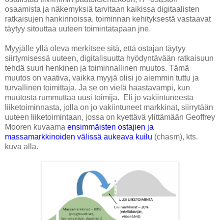
osaamista ja näkemyksiä tarvitaan kaikissa digitaalisten
ratkaisujen hankinnoissa, toiminnan kehityksestä vastaavat
täytyy sitouttaa uuteen toimintatapaan jne.
Myyjälle yllä oleva merkitsee sitä, että ostajan täytyy
siirtymisessä uuteen, digitalisuutta hyödyntävään ratkaisuun
tehdä suuri henkinen ja toiminnallinen muutos. Tämä
muutos on vaativa, vaikka myyjä olisi jo aiemmin tuttu ja
turvallinen toimittaja. Ja se on vielä haastavampi, kun
muutosta rummuttaa uusi toimija. Eli jo vakiintuneesta
liiketoiminnasta, jolla on jo vakiintuneet markkinat, siirrytään
uuteen liiketoimintaan, jossa on kyettävä ylittämään Geoffrey
Mooren kuvaama
ensimmäisten ostajien ja
massamarkkinoiden välissä aukeava kuilu
(chasm), kts.
kuva alla.