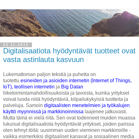
22.11.2015
Digitalisaatiota hyödyntävät tuotteet ovat
vasta astinlauta kasvuun
Lukemattoman paljon tekstiä ja puhetta on
tuotettu
esineiden ja asioiden internetin (Internet of Things,
IoT), teollisen internetin
ja
Big Datan
liiketoimintamahdollisuuksista ja tavoista, kuinka yritykset
voivat luoda niitä hyödyntäviä, kilpailukykyisiä tuotteita ja
palveluja. Samoin
digitaalisten menetelmien ja työkalujen
käyttö myynnissä ja markkinoinnissa
laajenee jatkuvasti.
Mutta tämä ei vielä riitä. Sen ovat todenneet muiden muassa
lukuisat digitalisaatiota hyödyntävät yritykset, joiden parissa
olen tehnyt töitä: uusimman uuden vieminen markkinoille -
vaikka esimerkiksi digitaaliset kanavat ja sosiaalinen media