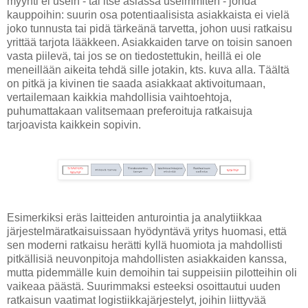
myynti ei usein - tai itse asiassa useimmiten - johda
kauppoihin: suurin osa potentiaalisista asiakkaista ei vielä
joko tunnusta tai pidä tärkeänä tarvetta, johon uusi ratkaisu
yrittää tarjota lääkkeen. Asiakkaiden tarve on toisin sanoen
vasta piilevä, tai jos se on tiedostettukin, heillä ei ole
meneillään aikeita tehdä sille jotakin, kts. kuva alla. Täältä
on pitkä ja kivinen tie saada asiakkaat aktivoitumaan,
vertailemaan kaikkia mahdollisia vaihtoehtoja,
puhumattakaan valitsemaan preferoituja ratkaisuja
tarjoavista kaikkein sopivin.
Esimerkiksi eräs laitteiden anturointia ja analytiikkaa
järjestelmäratkaisuissaan hyödyntävä yritys huomasi, että
sen moderni ratkaisu herätti kyllä huomiota ja mahdollisti
pitkällisiä neuvonpitoja mahdollisten asiakkaiden kanssa,
mutta pidemmälle kuin demoihin tai suppeisiin pilotteihin oli
vaikeaa päästä. Suurimmaksi esteeksi osoittautui uuden
ratkaisun vaatimat logistiikkajärjestelyt, joihin liittyvää