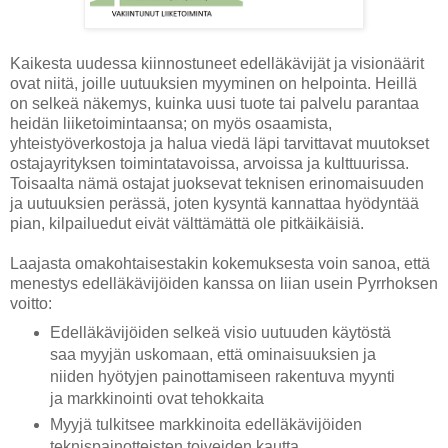
Kaikesta uudessa kiinnostuneet edelläkävijät ja visionäärit
ovat niitä, joille uutuuksien myyminen on helpointa. Heillä
on selkeä näkemys, kuinka uusi tuote tai palvelu parantaa
heidän liiketoimintaansa; on myös osaamista,
yhteistyöverkostoja ja halua viedä läpi tarvittavat muutokset
ostajayrityksen toimintatavoissa, arvoissa ja kulttuurissa.
Toisaalta nämä ostajat juoksevat teknisen erinomaisuuden
ja uutuuksien perässä, joten kysyntä kannattaa hyödyntää
pian, kilpailuedut eivät välttämättä ole pitkäikäisiä.
Laajasta omakohtaisestakin kokemuksesta voin sanoa, että
menestys edelläkävijöiden kanssa on liian usein Pyrrhoksen
voitto:
Edelläkävijöiden selkeä visio uutuuden käytöstä
saa myyjän uskomaan, että ominaisuuksien ja
niiden hyötyjen painottamiseen rakentuva myynti
ja markkinointi ovat tehokkaita
Myyjä tulkitsee markkinoita edelläkävijöiden
teknispainotteisten toiveiden kautta,