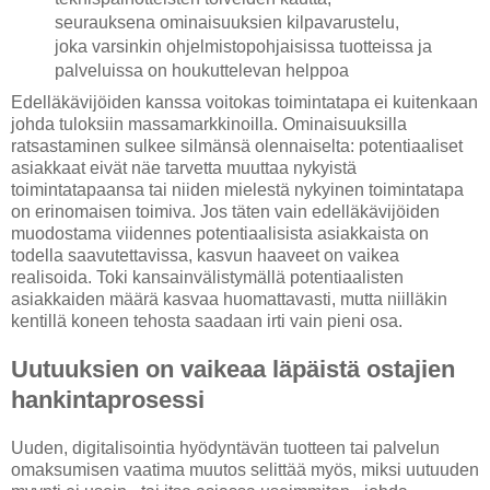
seurauksena ominaisuuksien kilpavarustelu,
joka varsinkin ohjelmistopohjaisissa tuotteissa ja
palveluissa on houkuttelevan helppoa
Edelläkävijöiden kanssa voitokas toimintatapa ei kuitenkaan
johda tuloksiin massamarkkinoilla. Ominaisuuksilla
ratsastaminen sulkee silmänsä olennaiselta: potentiaaliset
asiakkaat eivät näe tarvetta muuttaa nykyistä
toimintatapaansa tai niiden mielestä nykyinen toimintatapa
on erinomaisen toimiva. Jos täten vain edelläkävijöiden
muodostama viidennes potentiaalisista asiakkaista on
todella saavutettavissa, kasvun haaveet on vaikea
realisoida. Toki kansainvälistymällä potentiaalisten
asiakkaiden määrä kasvaa huomattavasti, mutta niilläkin
kentillä koneen tehosta saadaan irti vain pieni osa.
Uutuuksien on vaikeaa läpäistä ostajien
hankintaprosessi
Uuden, digitalisointia hyödyntävän tuotteen tai palvelun
omaksumisen vaatima muutos selittää myös, miksi uutuuden