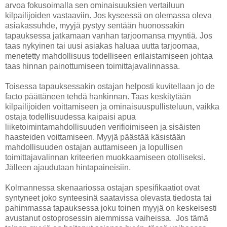
arvoa fokusoimalla sen ominaisuuksien vertailuun
kilpailijoiden vastaaviin. Jos kyseessä on olemassa oleva
asiakassuhde, myyjä pystyy sentään huonossakin
tapauksessa jatkamaan vanhan tarjoomansa myyntiä. Jos
taas nykyinen tai uusi asiakas haluaa uutta tarjoomaa,
menetetty mahdollisuus todelliseen erilaistamiseen johtaa
taas hinnan painottumiseen toimittajavalinnassa.
Toisessa tapauksessakin ostajan helposti kuvitellaan jo de
facto päättäneen tehdä hankinnan. Taas keskitytään
kilpailijoiden voittamiseen ja ominaisuuspullisteluun, vaikka
ostaja todellisuudessa kaipaisi apua
liiketoimintamahdollisuuden verifioimiseen ja sisäisten
haasteiden voittamiseen. Myyjä päästää käsistään
mahdollisuuden ostajan auttamiseen ja lopullisen
toimittajavalinnan kriteerien muokkaamiseen otolliseksi.
Jälleen ajaudutaan hintapaineisiin.
Kolmannessa skenaariossa ostajan spesifikaatiot ovat
syntyneet joko synteesinä saatavissa olevasta tiedosta tai
pahimmassa tapauksessa joku toinen myyjä on keskeisesti
avustanut ostoprosessin aiemmissa vaiheissa. Jos tämä