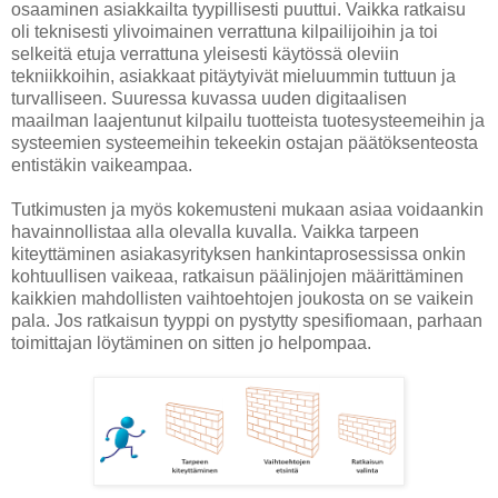
osaaminen asiakkailta tyypillisesti puuttui. Vaikka ratkaisu
oli teknisesti ylivoimainen verrattuna kilpailijoihin ja toi
selkeitä etuja verrattuna yleisesti käytössä oleviin
tekniikkoihin, asiakkaat pitäytyivät mieluummin tuttuun ja
turvalliseen. Suuressa kuvassa uuden digitaalisen
maailman laajentunut kilpailu tuotteista tuotesysteemeihin ja
systeemien systeemeihin tekeekin ostajan päätöksenteosta
entistäkin vaikeampaa.
Tutkimusten ja myös kokemusteni mukaan asiaa voidaankin
havainnollistaa alla olevalla kuvalla. Vaikka tarpeen
kiteyttäminen asiakasyrityksen hankintaprosessissa onkin
kohtuullisen vaikeaa, ratkaisun päälinjojen määrittäminen
kaikkien mahdollisten vaihtoehtojen joukosta on se vaikein
pala. Jos ratkaisun tyyppi on pystytty spesifiomaan, parhaan
toimittajan löytäminen on sitten jo helpompaa.