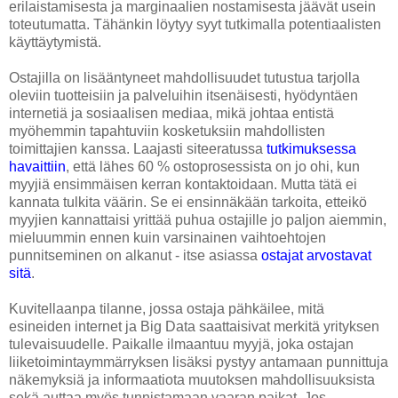
erilaistamisesta ja marginaalien nostamisesta jäävät usein
toteutumatta. Tähänkin löytyy syyt tutkimalla potentiaalisten
käyttäytymistä.
Ostajilla on lisääntyneet mahdollisuudet tutustua tarjolla
oleviin tuotteisiin ja palveluihin itsenäisesti, hyödyntäen
internetiä ja sosiaalisen mediaa, mikä johtaa entistä
myöhemmin tapahtuviin kosketuksiin mahdollisten
toimittajien kanssa. Laajasti siteeratussa
tutkimuksessa
havaittiin
, että lähes 60 % ostoprosessista on jo ohi, kun
myyjiä ensimmäisen kerran kontaktoidaan. Mutta tätä ei
kannata tulkita väärin. Se ei ensinnäkään tarkoita, etteikö
myyjien kannattaisi yrittää puhua ostajille jo paljon aiemmin,
mieluummin ennen kuin varsinainen vaihtoehtojen
punnitseminen on alkanut - itse asiassa
ostajat arvostavat
sitä
.
Kuvitellaanpa tilanne, jossa ostaja pähkäilee, mitä
esineiden internet ja Big Data saattaisivat merkitä yrityksen
tulevaisuudelle. Paikalle ilmaantuu myyjä, joka ostajan
liiketoimintaymmärryksen lisäksi pystyy antamaan punnittuja
näkemyksiä ja informaatiota muutoksen mahdollisuuksista
sekä auttaa myös tunnistamaan vaaran paikat. Jos