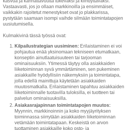
kasvua ja kannattavuutta tukevaksi ja kiihdyttäväksi.
Vastaavasti, jos jo ollaan markkinoilla ja ensimmäiset,
vaikkakin rajoitetut menestykset ovat jo plakkarissa,
pystytään saamaan isompi vaihde silmään toimintatapojen
uusiutumisella.
Kulmakivinä tässä työssä ovat:
Kilpailustrategian uusiminen:
Erilaistaminen ei voi
pohjautua enää yksinomaan tekniseen etumatkaan,
konseptin ainutlaatuisuuteen tai tarjooman
ominaisuuksiin. Ytimessä täytyy olla asiakkaiden
liiketoiminnan syvä ymmärtäminen, sen pukeminen
asiakkaille hyödyllisiin näkemyksiin ja toimintatapa,
jolla edellä mainittuja käytetään asiakkaiden
muutosmatkalla. Erilaistaminen tapahtuu asiakkaiden
liiketoiminnalle tuotavilla tuloksilla, ei tuotteen tai
palvelun ominaisuuksilla.
Asiakasrajapinnan toimintatapojen muutos:
Myynnin, markkinoinnin ja koko myyjäyrityksen
toiminnassa siirrytään asiakkaiden liiketoiminnan
vetämään toimintatapaan. Keskeistä on arvon
tuottaminen asiakkaille koko osto- ja