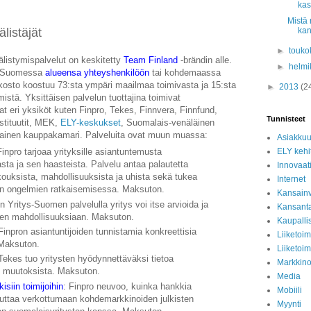
ka
Mistä 
listäjät
kan
►
touko
listymispalvelut on keskitetty
Team Finland
-brändin alle.
►
helmi
tä Suomessa
alueensa yhteyshenkilöön
tai kohdemaassa
kosto koostuu 73:sta ympäri maailmaa toimivasta ja 15:sta
►
2013
(2
istä. Yksittäisen palvelun tuottajina toimivat
t eri yksiköt kuten Finpro, Tekes, Finnvera, Finnfund,
Tunnisteet
nstituutit, MEK,
ELY-keskukset
, Suomalais-venäläinen
lainen kauppakamari. Palveluita ovat muun muassa:
Asiakkuu
ELY kehi
Finpro tarjoaa yrityksille asiantuntemusta
asta ja sen haasteista. Palvelu antaa palautetta
Innovaati
kouksista, mahdollisuuksista ja uhista sekä tukea
Internet
ien ongelmien ratkaisemisessa. Maksuton.
Kansainv
 Yritys-Suomen palvelulla yritys voi itse arvioida ja
Kansant
sen mahdollisuuksiaan. Maksuton.
Kaupalli
 Finpron asiantuntijoiden tunnistamia konkreettisia
Liiketoi
 Maksuton.
Liiketoim
 Tekes tuo yritysten hyödynnettäväksi tietoa
Markkino
n muutoksista. Maksuton.
Media
kisiin toimijoihin
: Finpro neuvoo, kuinka hankkia
Mobiili
auttaa verkottumaan kohdemarkkinoiden julkisten
Myynti