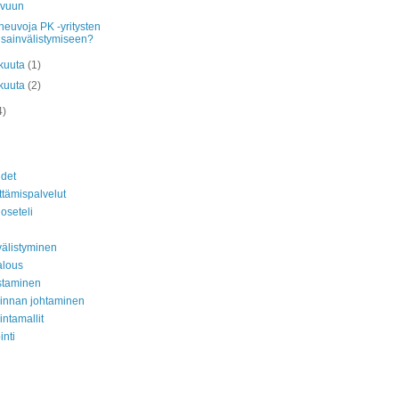
svuun
neuvoja PK -yritysten
sainvälistymiseen?
kuuta
(1)
kuuta
(2)
4)
det
ttämispalvelut
oseteli
älistyminen
alous
staminen
minnan johtaminen
intamallit
inti