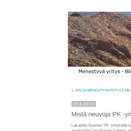
PALAA MENESTYVAYRITYS.COM 
15.9.2014
Mistä neuvoja PK -yr
Lukuisilla Suomen PK -yrityksillä 
asiakkaiden arvostamat tuotteet, m