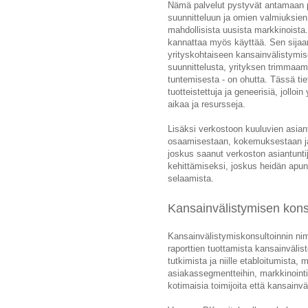
Nämä palvelut pystyvät antamaan p
suunnitteluun ja omien valmiuksien
mahdollisista uusista markkinoista
kannattaa myös käyttää. Sen sijaa
yrityskohtaiseen kansainvälistymis
suunnittelusta, yrityksen trimmaam
tuntemisesta - on ohutta. Tässä tiety
tuotteistettuja ja geneerisiä, joll
aikaa ja resursseja.
Lisäksi verkostoon kuuluvien asian
osaamisestaan, kokemuksestaan ja
joskus saanut verkoston asiantunti
kehittämiseksi, joskus heidän apun
selaamista.
Kansainvälistymisen konsu
Kansainvälistymiskonsultoinnin nimi
raporttien tuottamista kansainvälist
tutkimista ja niille etabloitumista
asiakassegmentteihin, markkinointivi
kotimaisia toimijoita että kansainvä