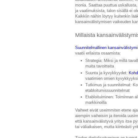
monia. Saattaa puuttua uskallusta
ja vaatimuksista, talon sisällä ei o
Kaikkiin näihin löytyy kuitenkin lä
kansainvälistymisen vaikeuden kans
Millaista kansainvälistymi
Suunnitelmallinen kansainvälistym
vaatii erilaista osaamista:
Strategia: Miksi ja millä tav
muita tavoitteita
Suunta ja kyvykkyydet:
Kohde
vaatimien omien kyvykkyyksi
Tutkimus ja suunnitelmat: Ko
etabloitumissuunnitelmat
Etabloituiminen: Toiminnan alo
markkinoilla
Vaiheet eivät useimmiten etene ajall
aiempiin vaiheisiin ja iteroida uus
että kansainvälistyvä yritys itse p
tai väliaikaisen, mutta kiinteästi y
Tiedon digitalisoituminen on tuonut 