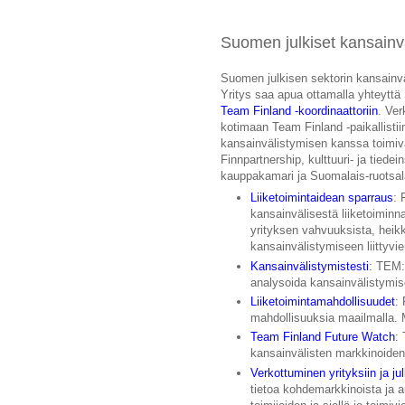
Suomen julkiset kansainvä
Suomen julkisen sektorin kansainvä
Yritys saa apua ottamalla yhteyt
Team Finland -koordinaattoriin
. Ver
kotimaan Team Finland -paikallistiim
kansainvälistymisen kanssa toimiva
Finnpartnership, kulttuuri- ja tiedei
kauppakamari ja Suomalais-ruotsa
Liiketoimintaidean sparraus
: 
kansainvälisestä liiketoiminn
yrityksen vahvuuksista, heik
kansainvälistymiseen liittyv
Kansainvälistymistesti
: TEM:n
analysoida kansainvälistymi
Liiketoimintamahdollisuudet
:
mahdollisuuksia maailmalla.
Team Finland Future Watch
:
kansainvälisten markkinoide
Verkottuminen yrityksiin ja jul
tietoa kohdemarkkinoista ja 