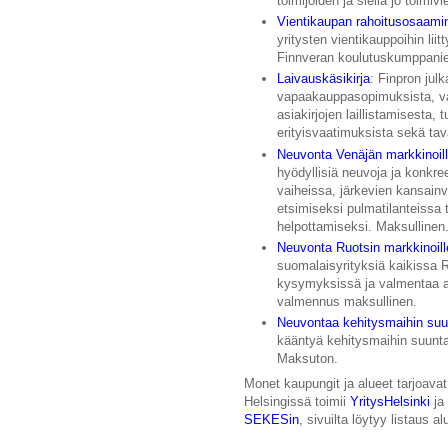
toimijoiden ja siellä jo toim
Vientikaupan rahoitusosaami
yritysten vientikauppoihin li
Finnveran koulutuskumppanien
Laivauskäsikirja
: Finpron julk
vapaakauppasopimuksista, vaad
asiakirjojen laillistamisesta
erityisvaatimuksista sekä ta
Neuvonta Venäjän markkinoil
hyödyllisiä neuvoja ja konkree
vaiheissa, järkevien kansainv
etsimiseksi pulmatilanteissa t
helpottamiseksi. Maksullinen
Neuvonta Ruotsin markkinoill
suomalaisyrityksiä kaikissa R
kysymyksissä ja valmentaa a
valmennus maksullinen.
Neuvontaa kehitysmaihin suun
kääntyä kehitysmaihin suunta
Maksuton.
Monet kaupungit ja alueet tarjoavat
Helsingissä toimii
YritysHelsinki
ja
SEKESin
, sivuilta löytyy listaus al