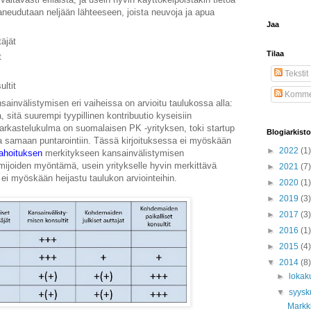
paneudutaan neljään lähteeseen, joista neuvoja ja apua
Jaa
äjät
Tilaa
t
Tekstit
ltit
Kommen
sainvälistymisen eri vaiheissa on arvioitu taulukossa alla:
sitä suurempi tyypillinen kontribuutio kyseisiin
Tarkastelukulma on suomalaisen PK -yrityksen, toki startup
Blogiarkisto
tua samaan puntarointiin. Tässä kirjoituksessa ei myöskään
►
2022
(1)
rahoituksen
merkitykseen kansainvälistymisen
imijoiden myöntämä, usein yritykselle hyvin merkittävä
►
2021
(7)
 ei myöskään heijastu taulukon arviointeihin.
►
2020
(1)
►
2019
(3)
►
2017
(3)
►
2016
(1)
►
2015
(4)
▼
2014
(8)
►
lokak
▼
syys
Markki