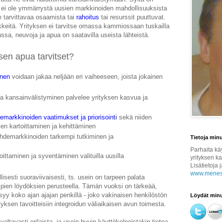
, ei ole ymmärrystä uusien markkinoiden mahdollisuuksista
le tarvittavaa osaamista tai
rahoitus
tai resurssit puuttuvat.
äkkeitä. Yrityksen ei tarvitse omassa kammiossaan tuskailla
sa, neuvoja ja apua on saatavilla useista lähteistä.
sen apua tarvitset?
inen
voidaan jakaa neljään eri vaiheeseen, joista jokainen
alla kansainvälistyminen palvelee yrityksen kasvua ja
markkinoiden vaatimukset ja priorisointi
sekä niiden
en kartoittaminen ja kehittäminen
hdemarkkinoiden tarkempi tutkiminen ja
Tietoja min
Parhaita kä
ittaminen ja syventäminen valituilla uusilla
yrityksen k
Lisätietoja 
www.menest
isesti suoraviivaisesti, ts. usein on tarpeen palata
impien löydöksien perusteella. Tämän vuoksi on tärkeää,
ysyy koko ajan ajajan penkillä - joko vakinaisen henkilöstön
Löydät minu
rityksen tavoitteisiin integroidun väliaikaisen avun toimesta.
valtavasti erilaista, ja usein hyvin käyttökelpoistakin tietoa