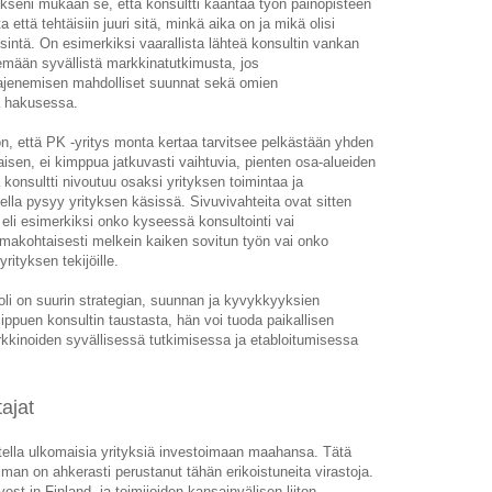
kseni mukaan se, että konsultti kääntää työn painopisteen
 että tehtäisiin juuri sitä, minkä aika on ja mikä olisi
isintä. On esimerkiksi vaarallista lähteä konsultin vankan
ään syvällistä markkinatutkimusta, jos
laajenemisen mahdolliset suunnat sekä omien
lä hakusessa.
n, että PK -yritys monta kertaa tarvitsee pelkästään yhden
isen, ei kimppua jatkuvasti vaihtuvia, pienten osa-alueiden
 konsultti nivoutuu osaksi yrityksen toimintaa ja
lla pysyy yrityksen käsissä. Sivuvivahteita ovat sitten
, eli esimerkiksi onko kyseessä konsultointi vai
 omakohtaisesti melkein kaiken sovitun työn vai onko
yrityksen tekijöille.
oli on suurin strategian, suunnan ja kyvykkyyksien
Riippuen konsultin taustasta, hän voi tuoda paikallisen
kinoiden syvällisessä tutkimisessa ja etabloitumisessa
ajat
utella ulkomaisia yrityksiä investoimaan maahansa. Tätä
lman on ahkerasti perustanut tähän erikoistuneita virastoja.
st in Finland, ja toimijoiden kansainvälisen liiton,