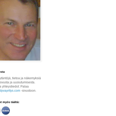
usta
ytäntöjä, tietoa ja näkemyksiä
asvusta ja uusiutumisesta.
ja yhteystiedot: Palaa
yvayritys.com
-sivustoon.
t myös täältä: