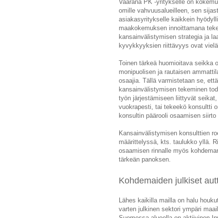
Vaarana PK -yritykselle on kokemu
omille vahvuusalueilleen, sen sijasta
asiakasyritykselle kaikkein hyödyll
maakokemuksen innoittamana tekem
kansainvälistymisen strategia ja 
kyvykkyyksien riittävyys ovat vie
Toinen tärkeä huomioitava seikka o
monipuolisen ja rautaisen ammattila
osaajia. Tällä varmistetaan se, että
kansainvälistymisen tekeminen tode
työn järjestämiseen liittyvät seikat
vuokrapesti, tai tekeekö konsultti
konsultin päärooli osaamisen siirto 
Kansainvälistymisen konsulttien ro
määritte
lyssä, kts. taulukko yllä. 
osaamisen rinnalle myös kohdemark
tärkeän panoksen.
Kohdemaiden julkiset autt
Lähes kaikilla mailla on halu houk
varten julkinen sektori ympäri maai
Suomessa alueella on aktiivinen Inve