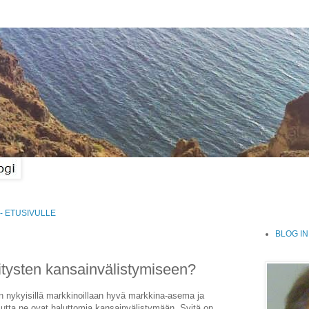
- ETUSIVULLE
BLOG IN
itysten kansainvälistymiseen?
on nykyisillä markkinoillaan hyvä markkina-asema ja
utta ne ovat haluttomia kansainvälistymään. Syitä on