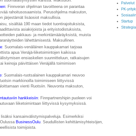
ivien suomalaisyritysten kanssa. Maksuton.
Palvelut
nen
: Finnveran ohjelman tavoitteena on parantaa
PK-yrityk
ittyvää rahoitusosaamista. Perusohjelma maksuton,
Sosiaali
 järjestämät lisäosiot maksullisia.
Startup
aisu, sisältää 190 maan tiedot tuontirajoituksista,
Strategia
ittavista asiakirjoista ja erityistodistuksista,
, tuotteiden pakkaus- ja merkintämääräyksistä, muista
varanäytteiden lähettämisestä. Maksullinen.
le
: Suomalais-venäläinen kauppakamari tarjoaa
ttista apua Venäjä-liiketoimintojen kaikissa
älistymisen ensiaskelien suunnitteluun, ratkaisujen
ai keinoja päivittäisen Venäjällä toimimisen
.
e
: Suomalais-ruotsalainen kauppakamari neuvoo
uotsin markkinoilla toimimiseen liittyvissä
loittamaan vienti Ruotsiin. Neuvonta maksuton,
tautuviin hankkeisiin
: Finnpartnershipin puoleen voi
utuvaan liiketoimintaan liittyvissä kysymyksissä.
 lisäksi kansainvälistymispalveluja. Esimerkiksi
 Oulussa
BusinessOulu
. Seudullisten kehittämisyhteisöjen,
ueellisista toimijoista.