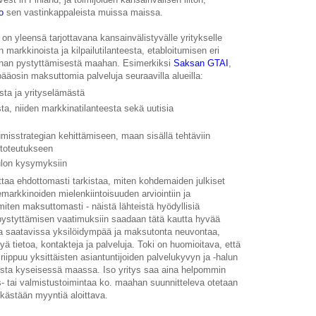
o
sen vastinkappaleista muissa maissa.
a on yleensä tarjottavana kansainvälistyvälle yritykselle
markkinoista ja kilpailutilanteesta, etabloitumisen eri
nnan pystyttämisestä maahan. Esimerkiksi
Saksan GTAI
,
ääosin maksuttomia palveluja seuraavilla alueilla:
sta ja yrityselämästä
sta, niiden markkinatilanteesta sekä uutisia
tumisstrategian kehittämiseen, maan sisällä tehtäviin
n toteutukseen
ulon kysymyksiin
taa ehdottomasti tarkistaa, miten kohdemaiden julkiset
markkinoiden mielenkiintoisuuden arviointiin ja
miten maksuttomasti - näistä lähteistä hyödyllisiä
pystyttämisen vaatimuksiin saadaan tätä kautta hyvää
lla saatavissa yksilöidympää ja maksutonta neuvontaa,
tyä tietoa, kontakteja ja palveluja. Toki on huomioitava, että
 riippuu yksittäisten asiantuntijoiden palvelukyvyn ja -halun
eista kyseisessä maassa. Iso yritys saa aina helpommin
tys- tai valmistustoimintaa ko. maahan suunnitteleva otetaan
kästään myyntiä aloittava.