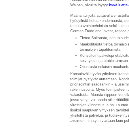
Waipan, sivuilta löytyy
hyvä luettel
Maahantulijoita auttavalla virastoll
hyödyllistä tietoa kohdemaasta, sen 
toteutusvaihtoehdoista sekä toimi
German Trade and Invest, tarjoaa p
Tietoa Saksasta, sen taloude
Maakohtaista tietoa toimialoi
toimialojen tapahtumista
Konsultointipalveluja etabloi
selvityksiin ja etabloitumise
Opastusta erilaisiin maahant
Kansainvälistyvän yrityksen kannat
toimijat pystyvät auttamaan. Kohde
priorisointiin saadaankin - ja useim
rakennuspuita. Myös toimipisteen 
valaistusta. Maasta riippuen voi o
jossa yritys voi saada sille räätälöi
virastojen kiinnostus ja halu auttaa
lisäksi saapuvan yrityksen tavoitt
yksilöllistä palvelua, ja tuotekehi
avoimemmin sylin vastaan kuin pel