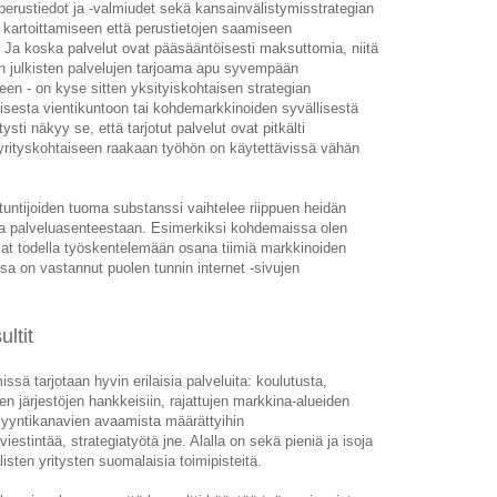
erustiedot ja -valmiudet sekä kansainvälistymisstrategian
 kartoittamiseen että perustietojen saamiseen
. Ja koska palvelut ovat pääsääntöisesti maksuttomia, niitä
n julkisten palvelujen tarjoama apu syvempään
een - on kyse sitten yksityiskohtaisen strategian
isesta vientikuntoon tai kohdemarkkinoiden syvällisestä
sti näkyy se, että tarjotut palvelut ovat pitkälti
oin yrityskohtaiseen raakaan työhön on käytettävissä vähän
tuntijoiden tuoma substanssi vaihtelee riippuen heidän
 palveluasenteestaan. Esimerkiksi kohdemaissa olen
jat todella työskentelemään osana tiimiä markkinoiden
sa on vastannut puolen tunnin internet -sivujen
ltit
ssä tarjotaan hyvin erilaisia palveluita: koulutusta,
en järjestöjen hankkeisiin, rajattujen markkina-alueiden
, myyntikanavien avaamista määrättyihin
estintää, strategiatyötä jne. Alalla on sekä pieniä ja isoja
listen yritysten suomalaisia toimipisteitä.