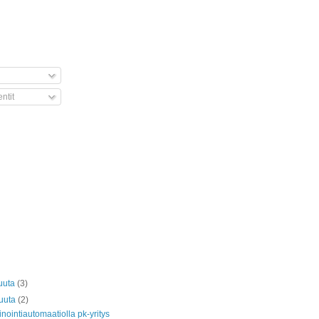
tit
uuta
(3)
kuuta
(2)
nointiautomaatiolla pk-yritys