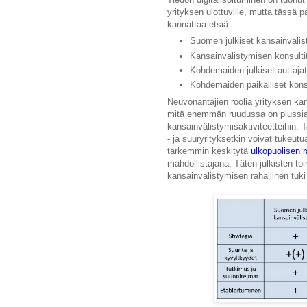
yrityksen ulottuville, mutta tässä 
kannattaa etsiä:
Suomen julkiset kansainvälist
Kansainvälistymisen konsulti
Kohdemaiden julkiset auttajat
Kohdemaiden paikalliset konsu
Neuvonantajien roolia yrityksen kan
mitä enemmän ruudussa on plussia, 
kansainvälistymisaktiviteetteihin. 
- ja suuryrityksetkin voivat tukeu
tarkemmin keskitytä
ulkopuolisen 
mahdollistajana. Täten julkisten to
kansainvälistymisen rahallinen tuki