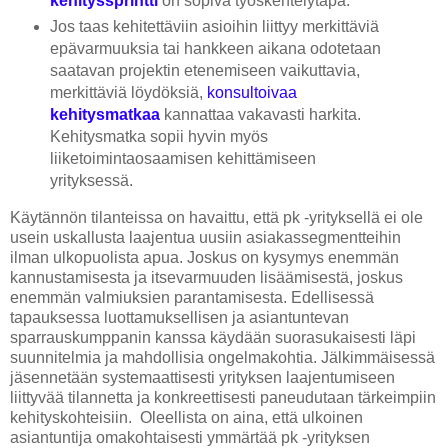
kehityssprintti
on sopiva työskentelytapa.
Jos taas kehitettäviin asioihin liittyy merkittäviä
epävarmuuksia tai hankkeen aikana odotetaan
saatavan projektin etenemiseen vaikuttavia,
merkittäviä löydöksiä,
konsultoivaa
kehitysmatkaa
kannattaa vakavasti harkita.
Kehitysmatka sopii hyvin myös
liiketoimintaosaamisen kehittämiseen
yrityksessä.
Käytännön tilanteissa on havaittu, että pk -yrityksellä ei ole
usein uskallusta laajentua uusiin asiakassegmentteihin
ilman ulkopuolista apua. Joskus on kysymys enemmän
kannustamisesta ja itsevarmuuden lisäämisestä, joskus
enemmän valmiuksien parantamisesta. Edellisessä
tapauksessa luottamuksellisen ja asiantuntevan
sparrauskumppanin kanssa käydään suorasukaisesti läpi
suunnitelmia ja mahdollisia ongelmakohtia. Jälkimmäisessä
jäsennetään systemaattisesti yrityksen laajentumiseen
liittyvää tilannetta ja konkreettisesti paneudutaan tärkeimpiin
kehityskohteisiin. Oleellista on aina, että ulkoinen
asiantuntija omakohtaisesti ymmärtää pk -yrityksen