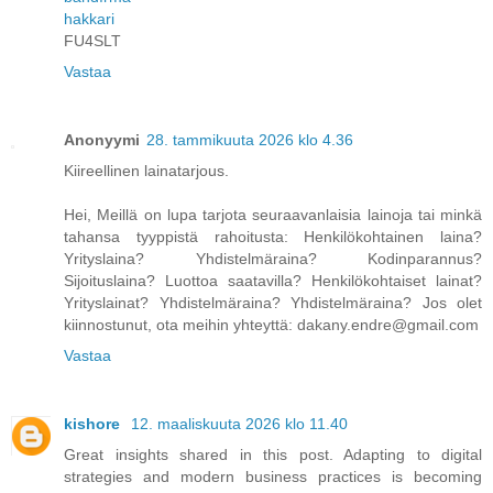
hakkari
FU4SLT
Vastaa
Anonyymi
28. tammikuuta 2026 klo 4.36
Kiireellinen lainatarjous.
Hei, Meillä on lupa tarjota seuraavanlaisia ​​lainoja tai minkä
tahansa tyyppistä rahoitusta: Henkilökohtainen laina?
Yrityslaina? Yhdistelmäraina? Kodinparannus?
Sijoituslaina? Luottoa saatavilla? Henkilökohtaiset lainat?
Yrityslainat? Yhdistelmäraina? Yhdistelmäraina? Jos olet
kiinnostunut, ota meihin yhteyttä: dakany.endre@gmail.com
Vastaa
kishore
12. maaliskuuta 2026 klo 11.40
Great insights shared in this post. Adapting to digital
strategies and modern business practices is becoming