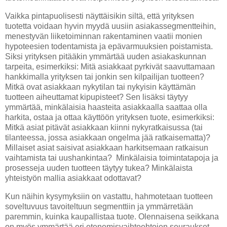
Vaikka pintapuolisesti näyttäisikin siltä, että yrityksen
tuotetta voidaan hyvin myydä uusiin asiakassegmentteihin,
menestyvän liiketoiminnan rakentaminen vaatii monien
hypoteesien todentamista ja epävarmuuksien poistamista.
Siksi yrityksen pitääkin ymmärtää uuden asiakaskunnan
tarpeita, esimerkiksi: Mitä asiakkaat pyrkivät saavuttamaan
hankkimalla yrityksen tai jonkin sen kilpailijan tuotteen?
Mitkä ovat asiakkaan nykytilan tai nykyisin käyttämän
tuotteen aiheuttamat kipupisteet? Sen lisäksi täytyy
ymmärtää, minkälaisia haasteita asiakkaalla saattaa olla
harkita, ostaa ja ottaa käyttöön yrityksen tuote, esimerkiksi:
Mitkä asiat pitävät asiakkaan kiinni nykyratkaisussa (tai
tilanteessa, jossa asiakkaan ongelma jää ratkaisematta)?
Millaiset asiat saisivat asiakkaan harkitsemaan ratkaisun
vaihtamista tai uushankintaa? Minkälaisia toimintatapoja ja
prosesseja uuden tuotteen täytyy tukea? Minkälaista
yhteistyön mallia asiakkaat odottavat?
Kun näihin kysymyksiin on vastattu, hahmotetaan tuotteen
soveltuvuus tavoiteltuun segmenttiin ja ymmärretään
paremmin, kuinka kaupallistaa tuote. Olennaisena seikkana
on myös ymmärtää eri etenemisvaihtoehtojen seuraukset