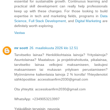
essential for sustainable growth. Continuous learning and
practical skill development can really help professionals
keep up with these changes. For those looking to build
expertise in tech and marketing fields, programs in
Data
Science
,
Full Stack Development
, and
Digital Marketing
are
definitely worth exploring.
Vastaa
mr scott
26. maaliskuuta 2026 klo 12.51
Tarvitsetko lainaa? Henkilökohtaisia ​​lainoja? Yrityslainoja?
Asuntolainaa? Maatalous- ja projektirahoitusta, pikalainaa,
tarvitsetko lainaa velkojesi maksamiseen, laskujesi
maksamiseen tai mukavan yrityksen perustamiseen?
Myönnämme kaikenlaisia ​​lainoja 2 % korolla! Yhteydenotot
sähköpostitse: accessloanfirm2030@gmail.com
Ota yhteyttä: accessloanfirm2030@gmail.com
WhatsApp: +2349053213997
Ystävällisin terveisin, neuvoja