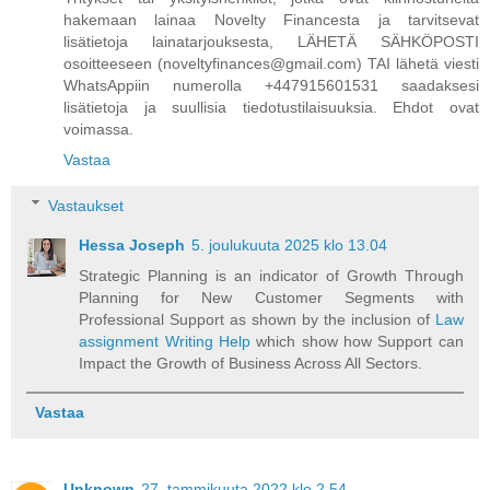
hakemaan lainaa Novelty Financesta ja tarvitsevat
lisätietoja lainatarjouksesta, LÄHETÄ SÄHKÖPOSTI
osoitteeseen (noveltyfinances@gmail.com) TAI lähetä viesti
WhatsAppiin numerolla +447915601531 saadaksesi
lisätietoja ja suullisia tiedotustilaisuuksia. Ehdot ovat
voimassa.
Vastaa
Vastaukset
Hessa Joseph
5. joulukuuta 2025 klo 13.04
Strategic Planning is an indicator of Growth Through
Planning for New Customer Segments with
Professional Support as shown by the inclusion of
Law
assignment Writing Help
which show how Support can
Impact the Growth of Business Across All Sectors.
Vastaa
Unknown
27. tammikuuta 2022 klo 2.54