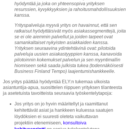
hyödyntää ja joka on yhteensopiva yrityksen
resurssien, kyvykkyyksien ja rahoitusmahdollisuuksien
kanssa.
Yrityspalveluja myyvä yritys on havainnut, että sen
ratkaisut hyödyttäisivät myös asiakassegmenttejä, joita
se ei ole aiemmin palvellut ja joiden tarpeet ovat
samankaltaiset nykyisten asiakkaiden kanssa.
Yrityksen seuraavina ydintehtävinä ovat: pilotoida
palveluja uusien asiakastyyppien kanssa, kanavoida
pilotoinnin kokemukset palvelun ja sen myyntimallin
hiomiseen sekä saada julkista tukea (todennäköisesti
Business Finland Tempo) laajentumishankkeelle.
Jos yritys päättää hyödyntää ELY:n tukemaa ulkoista
asiantuntija-apua, suosittelen riippuen yrityksen tilanteesta
ja asetetuista tavoitteista seuraavia työskentelytapoja:
Jos yritys on jo hyvin määritellyt ja raamittanut
kehitettävät asiat ja hankkeen kuluessa saatujen
löydöksien ei suuresti oleteta vaikuttavan
projektiin etenemiseen,
konsultoiva