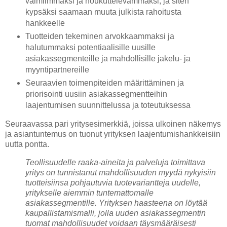
valmiimmaksi ja houkuttelevammaksi, ja siten
kypsäksi saamaan muuta julkista rahoitusta
hankkeelle
Tuotteiden tekeminen arvokkaammaksi ja
halutummaksi potentiaalisille uusille
asiakassegmenteille ja mahdollisille jakelu- ja
myyntipartnereille
Seuraavien toimenpiteiden määrittäminen ja
priorisointi uusiin asiakassegmentteihin
laajentumisen suunnittelussa ja toteutuksessa
Seuraavassa pari yritysesimerkkiä, joissa ulkoinen näkemys
ja asiantuntemus on tuonut yrityksen laajentumishankkeisiin
uutta pontta.
Teollisuudelle raaka-aineita ja palveluja toimittava
yritys on tunnistanut mahdollisuuden myydä nykyisiin
tuotteisiinsa pohjautuvia tuotevariantteja uudelle,
yritykselle aiemmin tuntemattomalle
asiakassegmentille. Yrityksen haasteena on löytää
kaupallistamismalli, jolla uuden asiakassegmentin
tuomat mahdollisuudet voidaan täysmääräisesti