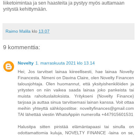
liiketoimintaa ja sen haasteita ja pystyy myös auttamaan
yritystä kehittymään.
Raimo Malila
klo
13.07
9 kommenttia:
Novelty
1. marraskuuta 2021 klo 13.14
Hei; Jos tarvitset lainaa kiireellisesti, hae lainaa Novelty
Financesta. Nimeni on Davina Claire, olen Novelty Financen
talousjohtaja. Olen huomannut, että yksityishenkilöiden ja
yritysten on niin vaikea saada lainaa joko pankeista tai
muista rahoituslaitoksista. Yritykseni (Novelty Finance)
tarjoaa ja auttaa sinua tarvitsemasi lainan kanssa. Voit ottaa
meihin yhteyttä sähköpostitse: noveltyfinances@gmail.com
TAI lähettää viestin WhatsAppiin numerolla +447915601531
Halusitpa sitten piristää elämäntapaasi tai sinulla on
odottamattomia kuluja, NOVELTY FINANCE -laina on se,