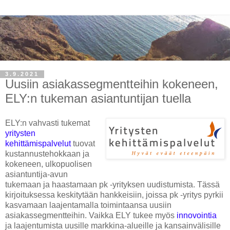
3.9.2021
Uusiin asiakassegmentteihin kokeneen,
ELY:n tukeman asiantuntijan tuella
ELY:n vahvasti tukemat
yritysten
kehittämispalvelut
tuovat
kustannustehokkaan ja
kokeneen, ulkopuolisen
asiantuntija-avun
tukemaan ja haastamaan pk -yrityksen uudistumista. Tässä
kirjoituksessa keskitytään hankkeisiin, joissa pk -yritys pyrkii
kasvamaan laajentamalla toimintaansa uusiin
asiakassegmentteihin. Vaikka ELY tukee myös
innovointia
ja laajentumista uusille markkina-alueille ja kansainvälisille