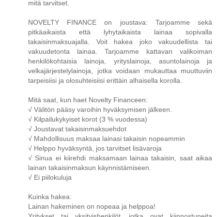
mitä tarvitset.
NOVELTY FINANCE on joustava: Tarjoamme sekä
pitkäaikaista että lyhytaikaista lainaa sopivalla
takaisinmaksuajalla. Voit hakea joko vakuudellista tai
vakuudetonta lainaa. Tarjoamme kattavan valikoiman
henkilökohtaisia ​​lainoja, yrityslainoja, asuntolainoja ja
velkajärjestelylainoja, jotka voidaan mukauttaa muuttuviin
tarpeisiisi ja olosuhteisiisi erittäin alhaisella korolla.
Mitä saat, kun haet Novelty Financeen:
√ Välitön pääsy varoihin hyväksymisen jälkeen.
√ Kilpailukykyiset korot (3 % vuodessa)
√ Joustavat takaisinmaksuehdot
√ Mahdollisuus maksaa lainasi takaisin nopeammin
√ Helppo hyväksyntä, jos tarvitset lisävaroja
√ Sinua ei kiirehdi maksamaan lainaa takaisin, saat aikaa
lainan takaisinmaksun käynnistämiseen.
√ Ei piilokuluja
Kuinka hakea:
Lainan hakeminen on nopeaa ja helppoa!
Yritykset tai yksityishenkilöt, jotka ovat kiinnostuneita