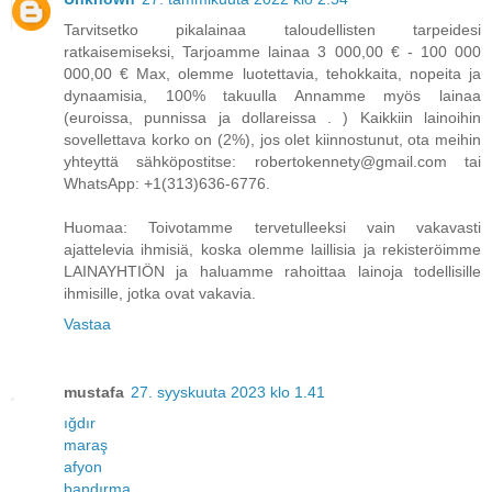
Tarvitsetko pikalainaa taloudellisten tarpeidesi
ratkaisemiseksi, Tarjoamme lainaa 3 000,00 € - 100 000
000,00 € Max, olemme luotettavia, tehokkaita, nopeita ja
dynaamisia, 100% takuulla Annamme myös lainaa
(euroissa, punnissa ja dollareissa . ) Kaikkiin lainoihin
sovellettava korko on (2%), jos olet kiinnostunut, ota meihin
yhteyttä sähköpostitse: robertokennety@gmail.com tai
WhatsApp: +1(313)636-6776.
Huomaa: Toivotamme tervetulleeksi vain vakavasti
ajattelevia ihmisiä, koska olemme laillisia ja rekisteröimme
LAINAYHTIÖN ja haluamme rahoittaa lainoja todellisille
ihmisille, jotka ovat vakavia.
Vastaa
mustafa
27. syyskuuta 2023 klo 1.41
ığdır
maraş
afyon
bandırma