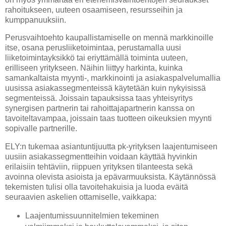
rahoitukseen, uuteen osaamiseen, resursseihin ja
kumppanuuksiin.
Perusvaihtoehto kaupallistamiselle on mennä markkinoille
itse, osana perusliiketoimintaa, perustamalla uusi
liiketoimintayksikkö tai eriyttämällä toiminta uuteen,
erilliseen yritykseen. Näihin liittyy harkinta, kuinka
samankaltaista myynti-, markkinointi ja asiakaspalvelumallia
uusissa asiakassegmenteissä käytetään kuin nykyisissä
segmenteissä. Joissain tapauksissa taas yhteisyritys
synergisen partnerin tai rahoittajapartnerin kanssa on
tavoiteltavampaa, joissain taas tuotteen oikeuksien myynti
sopivalle partnerille.
ELY:n tukemaa asiantuntijuutta pk-yrityksen laajentumiseen
uusiin asiakassegmentteihin voidaan käyttää hyvinkin
erilaisiin tehtäviin, riippuen yrityksen tilanteesta sekä
avoinna olevista asioista ja epävarmuuksista. Käytännössä
tekemisten tulisi olla tavoitehakuisia ja luoda eväitä
seuraavien askelien ottamiselle, vaikkapa:
Laajentumissuunnitelmien tekeminen