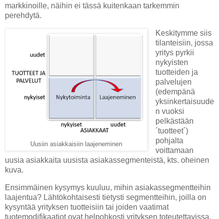
markkinoille, näihin ei tässä kuitenkaan tarkemmin
perehdytä.
Keskitymme siis
tilanteisiin, jossa
yritys pyrkii
nykyisten
tuotteiden ja
palvelujen
(edempänä
yksinkertaisuude
n vuoksi
pelkästään
´tuotteet´)
pohjalta
Uusiin asiakkaisiin laajeneminen
voittamaan
uusia asiakkaita uusista asiakassegmenteistä, kts. oheinen
kuva.
Ensimmäinen kysymys kuuluu, mihin asiakassegmentteihin
laajentua? Lähtökohtaisesti tietysti segmentteihin, joilla on
kysyntää yrityksen tuotteisiin tai joiden vaatimat
tuotemodifikaatiot ovat helpohkosti yrityksen toteutettavissa.