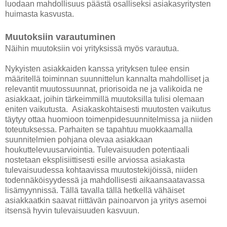
luodaan mahdollisuus päästä osalliseksi asiakasyritysten
huimasta kasvusta.
Muutoksiin varautuminen
Näihin muutoksiin voi yrityksissä myös varautua.
Nykyisten asiakkaiden kanssa yrityksen tulee ensin
määritellä toiminnan suunnittelun kannalta mahdolliset ja
relevantit muutossuunnat, priorisoida ne ja valikoida ne
asiakkaat, joihin tärkeimmillä muutoksilla tulisi olemaan
eniten vaikutusta. Asiakaskohtaisesti muutosten vaikutus
täytyy ottaa huomioon toimenpidesuunnitelmissa ja niiden
toteutuksessa. Parhaiten se tapahtuu muokkaamalla
suunnitelmien pohjana olevaa asiakkaan
houkuttelevuusarviointia. Tulevaisuuden potentiaali
nostetaan eksplisiittisesti esille arviossa asiakasta
tulevaisuudessa kohtaavissa muutostekijöissä, niiden
todennäköisyydessä ja mahdollisesti aikaansaatavassa
lisämyynnissä. Tällä tavalla tällä hetkellä vähäiset
asiakkaatkin saavat riittävän painoarvon ja yritys asemoi
itsensä hyvin tulevaisuuden kasvuun.