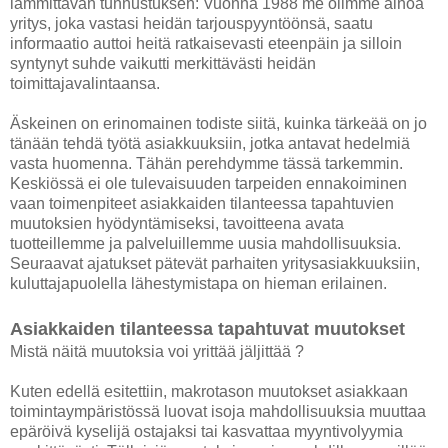
lämmittävän tunnustuksen: Vuonna 1988 me olimme ainoa
yritys, joka vastasi heidän tarjouspyyntöönsä, saatu
informaatio auttoi heitä ratkaisevasti eteenpäin ja silloin
syntynyt suhde vaikutti merkittävästi heidän
toimittajavalintaansa.
Äskeinen on erinomainen todiste siitä, kuinka tärkeää on jo
tänään tehdä työtä asiakkuuksiin, jotka antavat hedelmiä
vasta huomenna. Tähän perehdymme tässä tarkemmin.
Keskiössä ei ole tulevaisuuden tarpeiden ennakoiminen
vaan toimenpiteet asiakkaiden tilanteessa tapahtuvien
muutoksien hyödyntämiseksi, tavoitteena avata
tuotteillemme ja palveluillemme uusia mahdollisuuksia.
Seuraavat ajatukset pätevät parhaiten yritysasiakkuuksiin,
kuluttajapuolella lähestymistapa on hieman erilainen.
Asiakkaiden tilanteessa tapahtuvat muutokset
Mistä näitä muutoksia voi yrittää jäljittää ?
Kuten edellä esitettiin, makrotason muutokset asiakkaan
toimintaympäristössä luovat isoja mahdollisuuksia muuttaa
epäröivä kyselijä ostajaksi tai kasvattaa myyntivolyymia