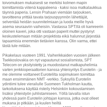
toivomuksen mukaisesti se merkitsi kolmen mapin
toimittamista viitenä kappaleena - kaksi isoa matkalaukkua
täynnä paperia. Lensin Prahaan viemään tarjouksen,
tavoitteena yrittää tavata tarjouspyynnön lähettäjät,
selventää heidän suunnitelmiaan ja luoda meille hyvä
asema seuraaviin vaiheisiin. Vastassa SPT:llä oli kamreerin
oloinen kaveri, joka otti vastaan paperit muttei pystynyt
keskustelemaan mitään projektista eikä halunnut järjestää
tapaamisia enemmän tietävien kanssa. Olin varma, ettei
tästä tule mitään.
Pikakelaus vuoteen 1991. Vaiherikkaiden vuosien jälkeen
Tsekkoslovakia on nyt vapautunut sosialismista, SPT
Telecom on yksityistetty ja muodostanut matkapuhelimia
varten jenkkioperaattorien kanssa yhteisyritys Eurotelin - ja
me olemme voittaneet Eurotelilta sopimuksen toimittaa
maan ensimmäinen NMT -verkko. Syksyllä Eurotelin
ydintiimi tulee vierailulle Suomeen Tukholman kautta,
tarkoituksena käyttää risteily Helsinkiin kokoustamisen
lisäksi yhteistyön juhlistamiseen. Yöllä laivalla istun
yhdessä parin Eurotelin johtajan kanssa, jotka ovat olleet
mukana jo pitkään, ja kuulen heiltä