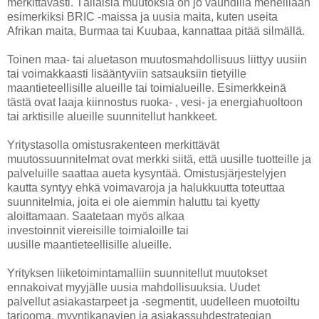
merkittävästi. Tällaisiä muutoksia on jo vauhdilla meneillään
esimerkiksi BRIC -maissa ja uusia maita, kuten useita
Afrikan maita, Burmaa tai Kuubaa, kannattaa pitää silmällä.
Toinen maa- tai aluetason muutosmahdollisuus liittyy uusiin
tai voimakkaasti lisääntyviin satsauksiin tietyille
maantieteellisille alueille tai toimialueille. Esimerkkeinä
tästä ovat laaja kiinnostus ruoka- , vesi- ja energiahuoltoon
tai arktisille alueille suunnitellut hankkeet.
Yritystasolla omistusrakenteen merkittävät
muutossuunnitelmat ovat merkki siitä, että uusille tuotteille ja
palveluille saattaa aueta kysyntää. Omistusjärjestelyjen
kautta syntyy ehkä voimavaroja ja halukkuutta toteuttaa
suunnitelmia, joita ei ole aiemmin haluttu tai kyetty
aloittamaan. Saatetaan myös alkaa
investoinnit viereisille toimialoille tai
uusille maantieteellisille alueille.
Yrityksen liiketoimintamalliin suunnitellut muutokset
ennakoivat myyjälle uusia mahdollisuuksia. Uudet
palvellut asiakastarpeet ja -segmentit, uudelleen muotoiltu
tarjooma, myyntikanavien ja asiakassuhdestrategian