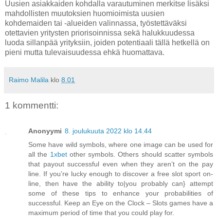
Uusien asiakkaiden kohdalla varautuminen merkitse lisäksi
mahdollisten muutoksien huomioimista uusien
kohdemaiden tai -alueiden valinnassa, työstettäväksi
otettavien yritysten priorisoinnissa sekä halukkuudessa
luoda sillanpää yrityksiin, joiden potentiaali tällä hetkellä on
pieni mutta tulevaisuudessa ehkä huomattava.
Raimo Malila
klo
8.01
1 kommentti:
Anonyymi
8. joulukuuta 2022 klo 14.44
Some have wild symbols, where one image can be used for
all the
1xbet
other symbols. Others should scatter symbols
that payout successful even when they aren’t on the pay
line. If you’re lucky enough to discover a free slot sport on-
line, then have the ability to|you probably can} attempt
some of these tips to enhance your probabilities of
successful. Keep an Eye on the Clock – Slots games have a
maximum period of time that you could play for.