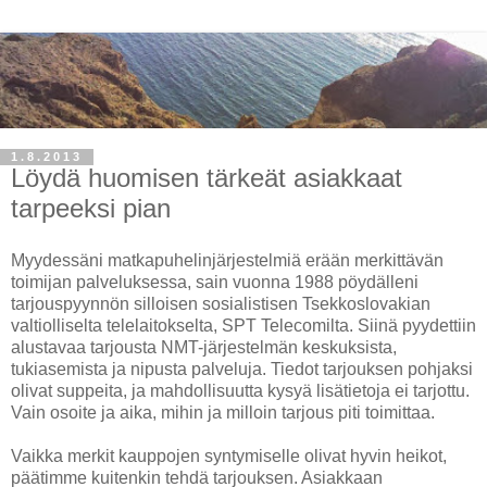
1.8.2013
Löydä huomisen tärkeät asiakkaat
tarpeeksi pian
Myydessäni matkapuhelinjärjestelmiä erään merkittävän
toimijan palveluksessa, sain vuonna 1988 pöydälleni
tarjouspyynnön silloisen sosialistisen Tsekkoslovakian
valtiolliselta telelaitokselta, SPT Telecomilta. Siinä pyydettiin
alustavaa tarjousta NMT-järjestelmän keskuksista,
tukiasemista ja nipusta palveluja. Tiedot tarjouksen pohjaksi
olivat suppeita, ja mahdollisuutta kysyä lisätietoja ei tarjottu.
Vain osoite ja aika, mihin ja milloin tarjous piti toimittaa.
Vaikka merkit kauppojen syntymiselle olivat hyvin heikot,
päätimme kuitenkin tehdä tarjouksen. Asiakkaan