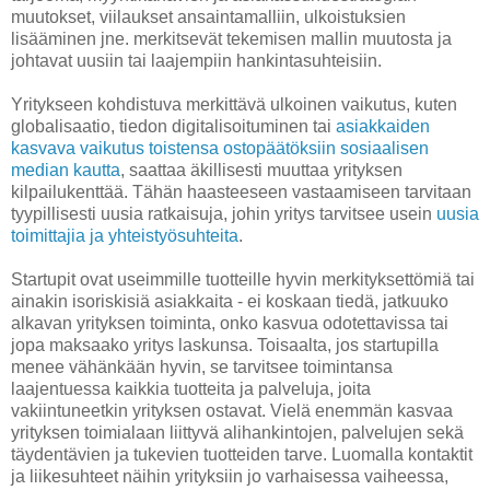
muutokset, viilaukset ansaintamalliin, ulkoistuksien
lisääminen jne. merkitsevät tekemisen mallin muutosta ja
johtavat uusiin tai laajempiin hankintasuhteisiin.
Yritykseen kohdistuva merkittävä ulkoinen vaikutus, kuten
globalisaatio, tiedon digitalisoituminen tai
asiakkaiden
kasvava vaikutus toistensa ostopäätöksiin sosiaalisen
median kautta
, saattaa äkillisesti muuttaa yrityksen
kilpailukenttää. Tähän haasteeseen vastaamiseen tarvitaan
tyypillisesti uusia ratkaisuja, johin yritys tarvitsee usein
uusia
toimittajia ja yhteistyösuhteita
.
Startupit ovat useimmille tuotteille hyvin merkityksettömiä tai
ainakin isoriskisiä asiakkaita - ei koskaan tiedä, jatkuuko
alkavan yrityksen toiminta, onko kasvua odotettavissa tai
jopa maksaako yritys laskunsa. Toisaalta, jos startupilla
menee vähänkään hyvin, se tarvitsee toimintansa
laajentuessa kaikkia tuotteita ja palveluja, joita
vakiintuneetkin yrityksen ostavat. Vielä enemmän kasvaa
yrityksen toimialaan liittyvä alihankintojen, palvelujen sekä
täydentävien ja tukevien tuotteiden tarve. Luomalla kontaktit
ja liikesuhteet näihin yrityksiin jo varhaisessa vaiheessa,