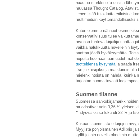
haastaa markkinoita uusilla lähetym
muuassa Thought Catalog, Atavist, 
lienee lisää tulokkaita erilaisine k
multimedian käyttömahdollisuuksista
Kuten olemme nähneet esimerkiksi d
konservatiivisuus tulee vaikuttama
arvonsa tunteva kirjailija saattaa p
vaikka halukkuutta novelleihin löyty
saattaa jäädä hyväksymättä. Toisaa
nopeita huomaamaan uudet mahdollis
tuotteidensa kysyntää
ja saada its
itse julkaisijaksi ja markkinoimalla
mielenkiintoista on nähdä, kuinka 
tarjontaa huomattavasti laajempaa, 
Suomen tilanne
Suomessa sähkökirjamarkkinoiden k
muodostivat vain 0,36 % yleisen ki
Yhdysvalloissa luku oli 22 % ja Is
Kukaan isoimmista e-kirjojen myyjis
Myyjistä pohjoismainen Adlibris ja 
kyllä joitain novellikokoelmia mutta