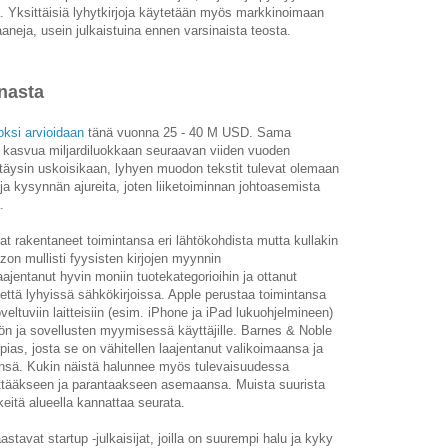
. Yksittäisiä lyhytkirjoja käytetään myös markkinoimaan
aneja, usein julkaistuina ennen varsinaista teosta.
nasta
ksi arvioidaan
tänä vuonna 25 - 40 M USD. Sama
a kasvua miljardiluokkaan seuraavan viiden vuoden
i täysin uskoisikaan, lyhyen muodon tekstit tulevat olemaan
 ja kysynnän ajureita, joten liiketoiminnan johtoasemista
.
t rakentaneet toimintansa eri lähtökohdista mutta kullakin
n mullisti fyysisten kirjojen myynnin
ajentanut hyvin moniin tuotekategorioihin ja ottanut
että lyhyissä sähkökirjoissa. Apple perustaa toimintansa
ltuviin laitteisiin (esim. iPhone ja iPad lukuohjelmineen)
lön ja sovellusten myymisessä käyttäjille. Barnes & Noble
pias, josta se on vähitellen laajentanut valikoimaansa ja
iinsä. Kukin näistä halunnee myös tulevaisuudessa
ilyttääkseen ja parantaakseen asemaansa. Muista suurista
keitä alueella kannattaa seurata.
haastavat startup -julkaisijat, joilla on suurempi halu ja kyky