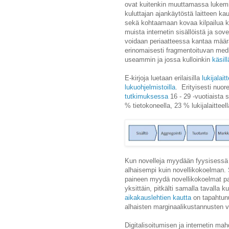
ovat kuitenkin muuttamassa lukemi
kuluttajan ajankäytöstä laitteen k
sekä kohtaamaan kovaa kilpailua k
muista internetin sisällöistä ja sove
voidaan periaatteessa kantaa määr
erinomaisesti fragmentoituvan med
useammin ja jossa kulloinkin
käsil
E-kirjoja luetaan erilaisilla
lukijalaitt
lukuohjelmistoilla
. Erityisesti nuor
tutkimuksessa
16 - 29 -vuotiaista 
% tietokoneella, 23 % lukijalaitteell
Kun novelleja myydään fyysisessä 
alhaisempi kuin novellikokoelman. 
paineen myydä novellikokoelmat pa
yksittäin, pitkälti samalla tavalla k
aikakauslehtien kautta
on tapahtunu
alhaisten marginaalikustannusten 
Digitalisoitumisen ja internetin ma