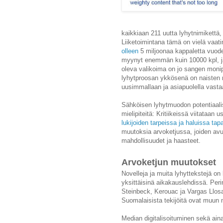
kaikkiaan 211 uutta lyhytnimikettä
Liiketoimintana tämä on vielä vaat
olleen
5 miljoonaa kappaletta vuod
myynyt enemmän kuin 10000 kpl, ja 
oleva valikoima on jo sangen monip
lyhytproosan ykkösenä on naisten 
uusimmallaan ja asiapuolella vast
Sähköisen lyhytmuodon potentiaali
mielipiteitä: Kritiikeissä viitataan 
lukijoiden tarpeissa ja haluissa ta
muutoksia arvoketjussa, joiden a
mahdollisuudet ja haasteet.
Arvoketjun muutokset
Novelleja ja muita lyhyttekstejä on 
yksittäisinä aikakauslehdissä. Peri
Steinbeck, Kerouac ja Vargas Llo
Suomalaisista tekijöitä ovat muun 
Median digitalisoituminen sekä aina