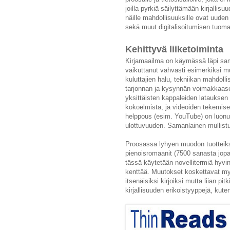
joilla pyrkiä säilyttämään kirjalli
näille mahdollisuuksille ovat uuden
sekä muut digitalisoitumisen tuoma
Kehittyvä liiketoiminta
Kirjamaailma on käymässä läpi sam
vaikuttanut vahvasti esimerkiksi m
kuluttajien halu, tekniikan mahdoll
tarjonnan ja kysynnän voimakkaasee
yksittäisten kappaleiden latauksen
kokoelmista, ja videoiden tekemise
helppous (esim. YouTube) on luonut
ulottuvuuden. Samanlainen mullist
Proosassa lyhyen muodon tuotteiksi
pienoisromaanit (7500 sanasta jopa
tässä käytetään novellitermiä hyvin
kenttää. Muutokset koskettavat myös
itsenäisiksi kirjoiksi mutta liian p
kirjallisuuden erikoistyyppejä, kut