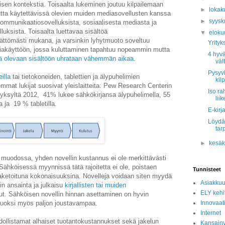
sen kontekstia. Toisaalta lukeminen joutuu kilpailemaan
►
lokak
autta käytettävissä olevien muiden mediasovellusten kanssa
►
syys
ommunikaatiosovelluksista, sosiaalisesta mediasta ja
lluksista. Toisaalta luettavaa sisältöä
▼
eloku
ättömästi mukana, ja varsinkin lyhytmuoto soveltuu
Yrityk
iakäyttöön, jossa kuluttaminen tapahtuu nopeammin mutta
4 hyvä
lä olevaan sisältöön uhrataan vähemmän aikaa.
vält
Pysyvi
eilla
tai tietokoneiden, tablettien ja älypuhelimien
kilp
emmat lukijat suosivat yleislaitteita: Pew Research Centerin
Iso ra
syksyltä 2012, 41% lukee sähkökirjansa älypuhelimella, 55
liik
a ja 19 % tabletilla.
E-kirj
Löydä
tar
►
kesä
muodossa, yhden novellin kustannus ei ole merkittävästi
Sähköisessä myynnissä tätä rajoitetta ei ole, poistaen
Tunnisteet
ketoituna kokonaisuuksina. Novelleja voidaan siten myydä
Asiakkuu
uin ansainta ja julkaisu
kirjallisten tai muiden
ELY kehi
t. Sähköisen novellin hinnan asettaminen on hyvin
vuoksi myös paljon joustavampaa.
Innovaati
Internet
hdollistamat alhaiset tuotantokustannukset sekä jakelun
Kansainv