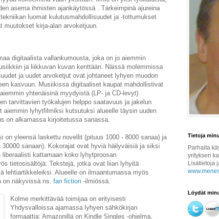
suuden asema ihmisten ajankäytössä . Tärkeimpinä ajureina
 tekniikan luomat kulutusmahdollisuudet ja -tottumukset
t muutokset kirja-alan arvoketjuun.
aa digitaalista vallankumousta, joka on jo aiemmin
usiikkiin ja liikkuvan kuvan kenttään. Näissä molemmissa
isuudet ja uudet arvoketjut ovat johtaneet lyhyen muodon
n kasvuun. Musiikissa digitaaliset kaupat mahdollistivat
 aiemmin yhtenäisinä myydyistä (LP- ja CD-levyt)
en tarvittavien työkalujen helppo saatavuus ja jakelun
 aiemmin lyhytfilmiksi kutsutuksi alueelle täysin uuden
us on alkamassa kirjoitetussa sanassa.
Tietoja min
 on yleensä laskettu novellit (pituus 1000 - 8000 sanaa) ja
 30000 sanaan). Kokorajat ovat hyviä häilyväisiä ja siksi
Parhaita kä
 liberaalisti kattamaan koko lyhytproosan
yrityksen k
 tietosisältöjä: Tekstejä, jotka ovat liian lyhyitä
Lisätietoja 
www.menest
itkiä lehtiartikkeleiksi. Alueelle on ilmaantumassa myös
en on näkyvissä ns.
fan fiction
-ilmiössä.
Löydät minu
Kolme merkittävää toimijaa on erityisesti
Yhdysvalloissa ajamassa lyhyen sähkökirjan
formaattia: Amazonilla on Kindle Singles -ohjelma,