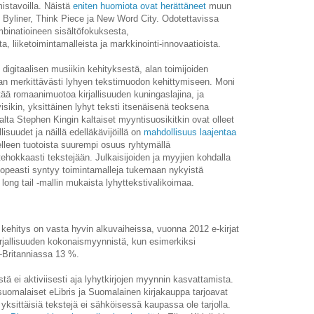
istavoilla. Näistä
eniten huomiota ovat herättäneet
muun
Byliner, Think Piece ja New Word City. Odotettavissa
ombinatioineen sisältöfokuksesta,
, liiketoimintamalleista ja markkinointi-innovaatioista.
igitaalisen musiikin kehityksestä, alan toimijoiden
an merkittävästi lyhyen tekstimuodon kehittymiseen. Moni
itää romaanimuotoa kirjallisuuden kuningaslajina, ja
isikin, yksittäinen lyhyt teksti itsenäisenä teoksena
lta Stephen Kingin kaltaiset myyntisuosikitkin ovat olleet
uudet ja näillä edelläkävijöillä on
mahdollisuus laajentaa
elleen tuotoista suurempi osuus ryhtymällä
 tehokkaasti tekstejään. Julkaisijoiden ja myyjien kohdalla
nopeasti syntyy toimintamalleja tukemaan nykyistä
long tail -mallin mukaista lyhyttekstivalikoimaa.
ehitys on vasta hyvin alkuvaiheissa, vuonna 2012 e-kirjat
rjallisuuden kokonaismyynnistä, kun esimerkiksi
o-Britanniassa 13 %.
tä ei aktiviisesti aja lyhytkirjojen myynnin kasvattamista.
suomalaiset eLibris ja Suomalainen kirjakauppa tarjoavat
 yksittäisiä tekstejä ei sähköisessä kaupassa ole tarjolla.