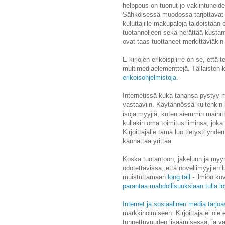
helppous on tuonut jo vakiintuneiden 
Sähköisessä muodossa tarjottavat nov
kuluttajille makupaloja taidoistaan
tuotannolleen sekä herättää kustantaj
ovat taas tuottaneet merkittäviäkin 
E-kirjojen erikoispiirre on se, että
multimediaelementtejä. Tällaisten 
erikoisohjelmistoja
.
Internetissä kuka tahansa pystyy 
vastaaviin. Käytännössä kuitenkin ku
isoja myyjiä, kuten aiemmin mainit
kullakin oma toimitustiiminsä, joka 
Kirjoittajalle tämä luo tietysti yhd
kannattaa yrittää.
Koska tuotantoon, jakeluun ja myy
odotettavissa, että novellimyyjien
muistuttamaan
long tail
- ilmiön ku
parantaa mahdollisuuksiaan tulla l
Internet ja sosiaalinen media tarjoa
markkinoimiseen. Kirjoittaja ei ole 
tunnettuvuuden lisäämisessä, ja vai