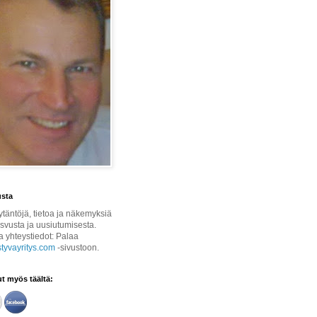
usta
ytäntöjä, tietoa ja näkemyksiä
asvusta ja uusiutumisesta.
ja yhteystiedot: Palaa
yvayritys.com
-sivustoon.
t myös täältä: