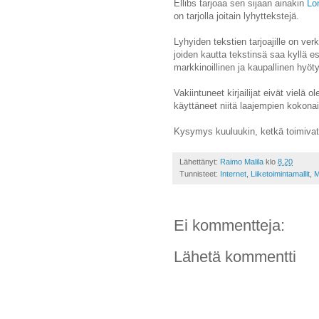
Ellibs tarjoaa sen sijaan ainakin
Lo
on tarjolla joitain lyhyttekstejä.
Lyhyiden tekstien tarjoajille on verk
joiden kautta tekstinsä saa kyllä 
markkinoillinen ja kaupallinen hyöty
Vakiintuneet kirjailijat eivät vielä 
käyttäneet niitä laajempien kokon
Kysymys kuuluukin, ketkä toimivat
Lähettänyt:
Raimo Malila
klo
8.20
Tunnisteet:
Internet
,
Liiketoimintamallit
,
M
Ei kommentteja:
Lähetä kommentti