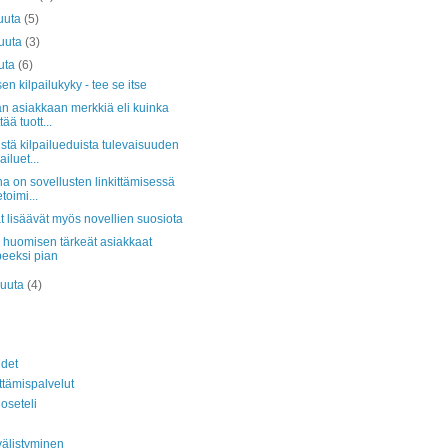
uuta
(5)
kuuta
(3)
uta
(6)
sen kilpailukyky - tee se itse
n asiakkaan merkkiä eli kuinka
tää tuott...
stä kilpailueduista tulevaisuuden
ailuet...
ha on sovellusten linkittämisessä
etoimi...
at lisäävät myös novellien suosiota
 huomisen tärkeät asiakkaat
peeksi pian
kuuta
(4)
det
ttämispalvelut
oseteli
älistyminen