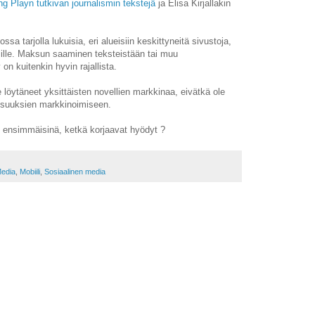
ng Playn tutkivan journalismin tekstejä
ja Elisa Kirjallakin
ossa tarjolla lukuisia, eri alueisiin keskittyneitä sivustoja,
esille. Maksun saaminen teksteistään tai muu
 on kuitenkin hyvin rajallista.
ole löytäneet yksittäisten novellien markkinaa, eivätkä ole
aisuuksien markkinoimiseen.
 ensimmäisinä, ketkä korjaavat hyödyt ?
edia
,
Mobiili
,
Sosiaalinen media