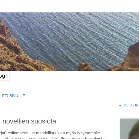
- ETUSIVULLE
BLOG IN
s novellien suosiota
kirjat) esiinmarssi luo mahdollisuuksia myös lyhyemmälle
ei myydä kokoelmina vaan yksittäin. Ilmiö on yksi työkaluista,