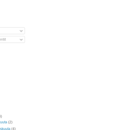
tit
4)
kuuta
(2)
askuuta
(4)