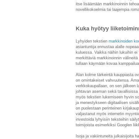
itse lisäämään markkinoinnin tehoa
novellikokoelmia tai laajempia roma
Kuka hyötyy liiketoimin
Lyhyiden tekstien
markkinoiden koo
asiantuntija ennustaa alalle nopea
kuluessa. Vaikka näihin lukuihin e
merkittäviä markkinoinnin välineitä
tullaan käymään kovaa kamppailua
Alan kolme tärkeintä kauppiasta ova
on omintakeiset vahvuutensa. Amazo
verkkokaupallaan, on sen jälkeen la
johtavan aseman sekä tavallisissa 
myös tekstien lukemiseen hyvin sove
ja menestykseen digitaalisen sisäl
on puolestaan perinteinen kirjakaup
valjastanut myös internetin myynt
investoida lyhyisiin teksteihin sä
toimijoista esimerkiksi Googlen liik
Isoja ja vakiintuneita julkaisijoita 