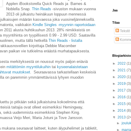
Applen iBookstorella Quick Reads ja Barnes &
Noblella Snap.
Thin Reads
-sivuston mukaan vuonna
Jaa
2013 oli julkaistu heinäkuun loppuun mennessä
, julkaisujen määrän kasvaessa joka vuosineljänneksellä.
Tilaa
imatonta, vaikkakin
Kindle Singles -myynnin raportoidaan
en 2011 alusta huhtikuuhun 2013. 28% nimikkeistä on
Tekstit
myyntihinta on tyypillisesti 0.99 - 2.99 USD. Saatavilla
Kommen
uolinen, mutta tällä hetkellä
Thin Reads - listalla
rakkausnovellien kirjoittaja Debbie Macomber
aavan paikan vie tutkielma eräästä murhatapauksesta.
Blogiarkisto
sesta merkityksestä on noussut myös paljon eriäviä
►
2022
(1)
usein
mitättömiin myyntilukuihin
tai
kyseenalaistetaan
►
2021
(7)
pahtuvat muutokset
. Seuraavassa tarkastellaan keskeisiä
►
2020
(1)
vulla on paremmin ymmärrettävissä lyhyen muodon
►
2019
(3)
►
2017
(3)
►
2016
(1)
luettu jo pitkään sekä julkaistuina kokoelmina että
►
2015
(4)
nteisiä taitajia ovat olleet esimerkiksi Hemingway,
►
2014
(8)
sa, sekä uudemmista esimerkkinä Stephen King.
▼
2013
(2
muassa Veijo Meri, Maria Jotuni ja Tove Jansson.
►
joulu
 mukana seuraavat laitteet, kuten älypuhelimet ja tabletit,
►
marr