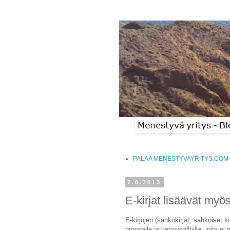
PALAA MENESTYVAYRITYS.COM 
7.8.2013
E-kirjat lisäävät myö
E-kirjojen (sähkökirjat, sähköiset 
proosalle ja tietosisällöille, joita 