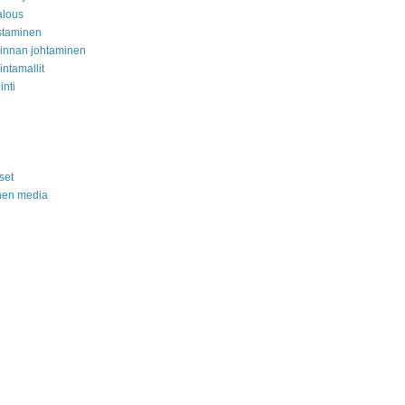
alous
staminen
minnan johtaminen
intamallit
inti
set
nen media