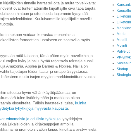
kirjailijoiden rinnalle harrastelijoita ja muita toiveikkaita:
Kansant
ellit ovat tuntemattomille kirjoittajille oiva tapa tarjota
Kaupalli
 edulliseen hintaan ja siten luoda laajemmin kysyntää
Liiketoi
ien mielenkiintoa. Kuuluisammille kirjailijoille novellit
Liiketoim
tuottoja.
Markkino
Media
 tekstin sekaan voidaan kerrostaa monenlaisia
kokeellisten formaattien luomiseen on saatavilla myös
Mobiili
Myynti
Palvelut
myymään mitä tahansa, tämä pätee myös novelleihin ja
PK-yrityk
luttajien kyky ja halu löytää tarjottavia tekstejä suosii
Sosiaali
tuja Amazonia, Applea ja Barnes & Noblea. Näillä on
Startup
vahtii tarjottujen töiden laatu- ja omaperäisyystasoa.
Strategia
en lisäesteen mutta isojen myyjien markkinointituen vuoksi
ntiin sitoutuu hyvin vähän käyttöpääomaa, on
 lukumäärä tulee lisääntymään ja markkina alkaa
vaamia olosuhteita. Tällöin haasteeksi tulee,
kuinka
öydetyksi lyhytkirjoja myyvästä kaupasta
.
vat erinomaisia ja edullisia työkaluja
lyhytkirjojen
enää julkaisijoiden ja kirjakauppojen armoilla
kka nämä promotoisivatkin kirjaa, kirjoittaja pystyy vielä